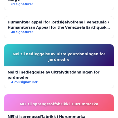
61 signaturer
Humanitær appell for jordskjelvofrene i Venezuela /
Humanitarian Appeal for the Venezuela Earthquake
Victims
40 signaturer
Nei til nedleggelse av ultralydutdanningen for
jordmødre
Nei til nedleggelse av ultralydutdanningen for
jordmødre
4 758 signaturer
NEI til sprengstoffabrikk i Hurummarka
NEI til sprengstoffabrikk i Hurummarka