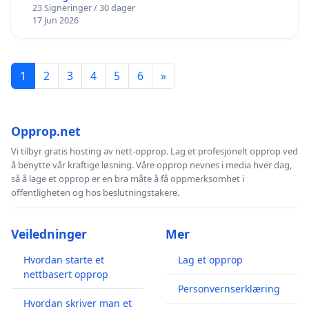
23 Signeringer / 30 dager
17 Jun 2026
1
2
3
4
5
6
»
Opprop.net
Vi tilbyr gratis hosting av nett-opprop. Lag et profesjonelt opprop ved
å benytte vår kraftige løsning. Våre opprop nevnes i media hver dag,
så å lage et opprop er en bra måte å få oppmerksomhet i
offentligheten og hos beslutningstakere.
Veiledninger
Mer
Hvordan starte et
Lag et opprop
nettbasert opprop
Personvernserklæring
Hvordan skriver man et