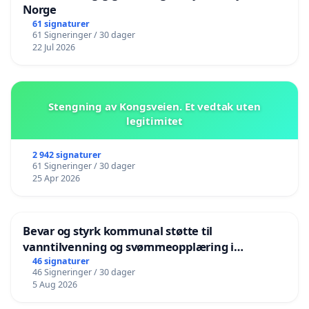
Norge
61 signaturer
61 Signeringer / 30 dager
22 Jul 2026
Stengning av Kongsveien. Et vedtak uten
legitimitet
2 942 signaturer
61 Signeringer / 30 dager
25 Apr 2026
Bevar og styrk kommunal støtte til
vanntilvenning og svømmeopplæring i
barnehagene i Haugesund
46 signaturer
46 Signeringer / 30 dager
5 Aug 2026