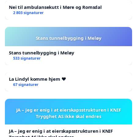
Nei til ambulansekutt i Møre og Romsdal
2 803 signaturer
Stans tunnelbygging i Meløy
Stans tunnelbygging i Meløy
533 signaturer
La Lindyl komme hjem ❤️
67 signaturer
JA – jeg er enig i at eierskapsstrukturen i KNIF
Trygghet AS ikke skal endres
JA – jeg er enig i at eierskapsstrukturen i KNIF
Trygghet AS ikke skal endres