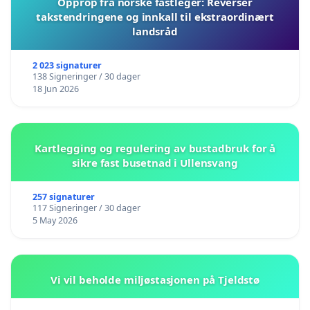
Opprop fra norske fastleger: Reverser
takstendringene og innkall til ekstraordinært
landsråd
2 023 signaturer
138 Signeringer / 30 dager
18 Jun 2026
Kartlegging og regulering av bustadbruk for å
sikre fast busetnad i Ullensvang
257 signaturer
117 Signeringer / 30 dager
5 May 2026
Vi vil beholde miljøstasjonen på Tjeldstø