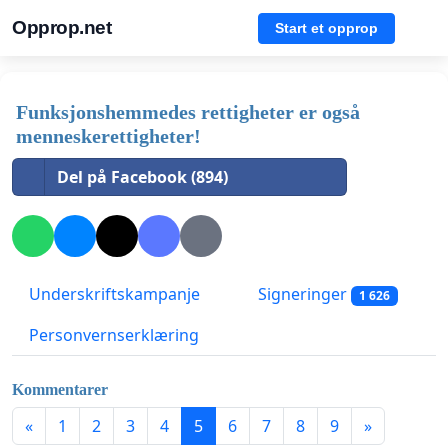
Opprop.net
Start et opprop
Funksjonshemmedes rettigheter er også
menneskerettigheter!
Del på Facebook (894)
Underskriftskampanje
Signeringer
1 626
Personvernserklæring
Kommentarer
«
1
2
3
4
5
6
7
8
9
»