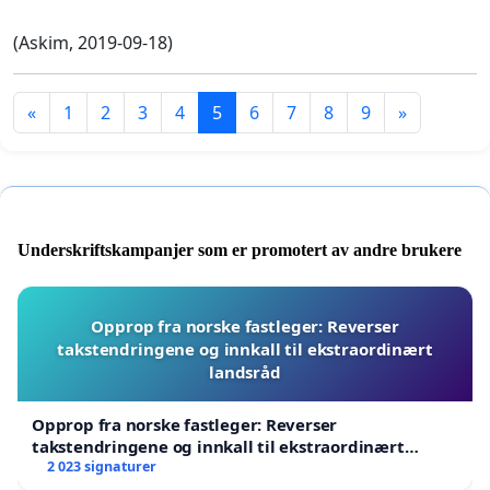
(Askim, 2019-09-18)
«
1
2
3
4
5
6
7
8
9
»
Underskriftskampanjer som er promotert av andre brukere
Opprop fra norske fastleger: Reverser
takstendringene og innkall til ekstraordinært
landsråd
Opprop fra norske fastleger: Reverser
takstendringene og innkall til ekstraordinært
landsråd
2 023 signaturer