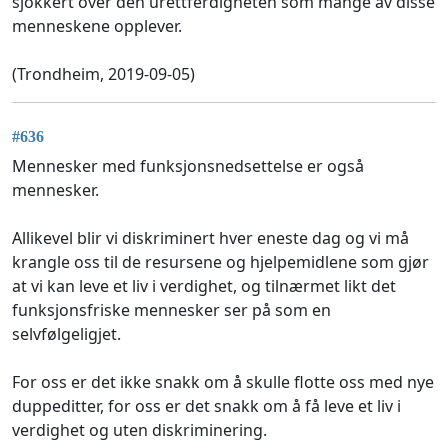
sjokkert over den urettferdigheten som mange av disse
menneskene opplever.
(Trondheim, 2019-09-05)
#636
Mennesker med funksjonsnedsettelse er også
mennesker.
Allikevel blir vi diskriminert hver eneste dag og vi må
krangle oss til de resursene og hjelpemidlene som gjør
at vi kan leve et liv i verdighet, og tilnærmet likt det
funksjonsfriske mennesker ser på som en
selvfølgeligjet.
For oss er det ikke snakk om å skulle flotte oss med nye
duppeditter, for oss er det snakk om å få leve et liv i
verdighet og uten diskriminering.