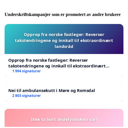
Underskriftskampanjer som er promotert av andre brukere
Opprop fra norske fastleger: Reverser
takstendringene og innkall til ekstraordinært
landsråd
Opprop fra norske fastleger: Reverser
takstendringene og innkall til ekstraordinært
landsråd
1 994 signaturer
Nei til ambulansekutt i Møre og Romsdal
2 803 signaturer
Ikke ta bort skolelydboken vår!