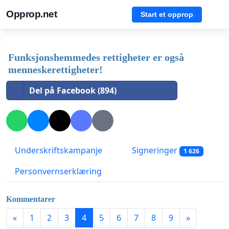
Opprop.net
Start et opprop
Funksjonshemmedes rettigheter er også
menneskerettigheter!
Del på Facebook (894)
Underskriftskampanje
Signeringer
1 626
Personvernserklæring
Kommentarer
«
1
2
3
4
5
6
7
8
9
»