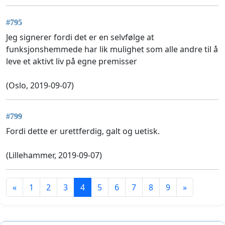
#795
Jeg signerer fordi det er en selvfølge at
funksjonshemmede har lik mulighet som alle andre til å
leve et aktivt liv på egne premisser
(Oslo, 2019-09-07)
#799
Fordi dette er urettferdig, galt og uetisk.
(Lillehammer, 2019-09-07)
«
1
2
3
4
5
6
7
8
9
»