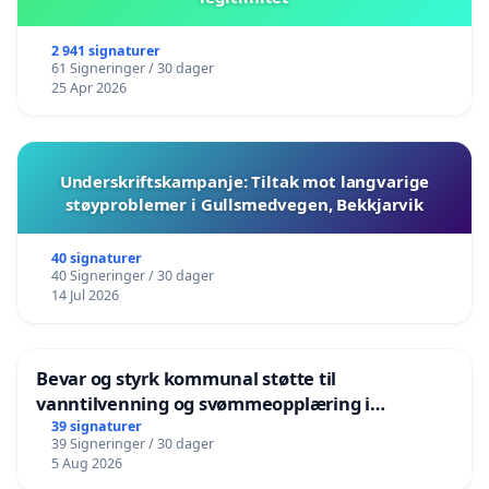
2 941 signaturer
61 Signeringer / 30 dager
25 Apr 2026
Underskriftskampanje: Tiltak mot langvarige
støyproblemer i Gullsmedvegen, Bekkjarvik
40 signaturer
40 Signeringer / 30 dager
14 Jul 2026
Bevar og styrk kommunal støtte til
vanntilvenning og svømmeopplæring i
barnehagene i Haugesund
39 signaturer
39 Signeringer / 30 dager
5 Aug 2026