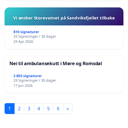
Vi ønsker Storevatnet på Sandviksfjellet tilbake
810 signaturer
33 Signeringer / 30 dager
29 Apr 2026
Nei til ambulansekutt i Møre og Romsdal
2 803 signaturer
29 Signeringer / 30 dager
17 Jun 2026
1
2
3
4
5
6
»