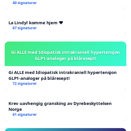
Victims
40 signaturer
La Lindyl komme hjem ❤️
67 signaturer
Gi ALLE med Idiopatisk intrakraniell hypertensjon
GLP1-analoger på blåresept!
Gi ALLE med Idiopatisk intrakraniell hypertensjon
GLP1-analoger på blåresept!
72 signaturer
Krev uavhengig gransking av Dyrebeskyttelsen
Norge
61 signaturer