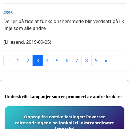
#596
Der er på tide at funksjonshemmede blir verdsatt på lik
linje som alle andre
(Lillesand, 2019-09-05)
«
1
2
3
4
5
6
7
8
9
»
Underskriftskampanjer som er promotert av andre brukere
Opprop fra norske fastleger: Reverser
takstendringene og innkall til ekstraordinært
landsråd