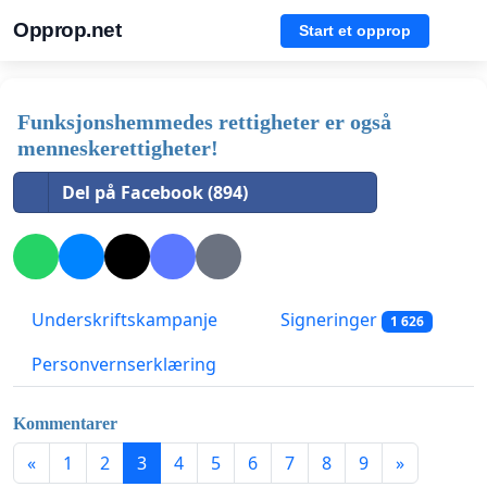
Opprop.net
Start et opprop
Funksjonshemmedes rettigheter er også
menneskerettigheter!
Del på Facebook (894)
Underskriftskampanje
Signeringer
1 626
Personvernserklæring
Kommentarer
«
1
2
3
4
5
6
7
8
9
»