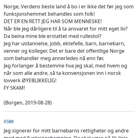
Norge, Verdens beste land å bo i er ikke det før jeg som
funksjonshemmet behandles som folk!
DET ER EN RETT JEG HAR SOM MENNESKE!
Når ble jeg dårligere til å ta ansvaret for mitt eget liv?
Da beina mine ble erstattet med rullestol?
Jeg har utdannelse, jobb, ektefelle, barn, barnebarn,
venner og kolleger. Det er bare det offentlige Norge
som behandler meg annerledes nå enn før.
Jeg forlanger å bestemme hva jeg skal, med hvem og
når som alle andre, så ta konvensjonen inn i norsk
lovverk ØYEBLIKKELIG!
FY SKAM!
(Borgen, 2019-08-28)
#508
Jeg signerer for mitt barnebarns rettigheter og andre
med med funksjonshemning. De skal være på lik linje