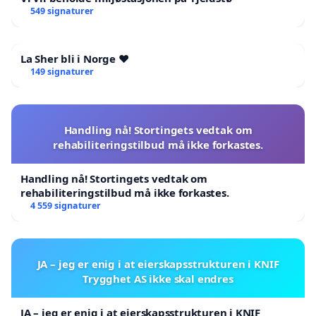
549 signaturer
La Sher bli i Norge ❤️
149 signaturer
Handling nå! Stortingets vedtak om
rehabiliteringstilbud må ikke forkastes.
Handling nå! Stortingets vedtak om
rehabiliteringstilbud må ikke forkastes.
4 559 signaturer
JA – jeg er enig i at eierskapsstrukturen i KNIF
Trygghet AS ikke skal endres
JA – jeg er enig i at eierskapsstrukturen i KNIF