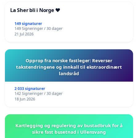
La Sher bli i Norge ❤️
149 signaturer
149 Signeringer / 30 dager
21 Jul 2026
Opprop fra norske fastleger: Reverser
takstendringene og innkall til ekstraordinært
landsråd
2 033 signaturer
142 Signeringer / 30 dager
18 Jun 2026
Kartlegging og regulering av bustadbruk for å
sikre fast busetnad i Ullensvang