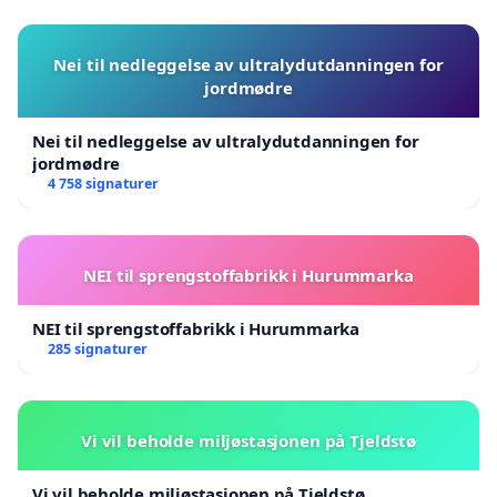
Nei til nedleggelse av ultralydutdanningen for
jordmødre
Nei til nedleggelse av ultralydutdanningen for
jordmødre
4 758 signaturer
NEI til sprengstoffabrikk i Hurummarka
NEI til sprengstoffabrikk i Hurummarka
285 signaturer
Vi vil beholde miljøstasjonen på Tjeldstø
Vi vil beholde miljøstasjonen på Tjeldstø