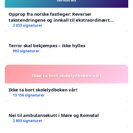
Opprop fra norske fastleger: Reverser
takstendringene og innkall til ekstraordinært
landsråd
2 033 signaturer
Terror skal bekjempes – ikke hylles
992 signaturer
Ikke ta bort skolelydboken vår!
Ikke ta bort skolelydboken vår!
13 156 signaturer
Nei til ambulansekutt i Møre og Romsdal
2 803 signaturer