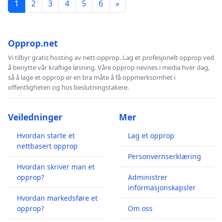
1
2
3
4
5
6
»
Opprop.net
Vi tilbyr gratis hosting av nett-opprop. Lag et profesjonelt opprop ved
å benytte vår kraftige løsning. Våre opprop nevnes i media hver dag,
så å lage et opprop er en bra måte å få oppmerksomhet i
offentligheten og hos beslutningstakere.
Veiledninger
Mer
Hvordan starte et
Lag et opprop
nettbasert opprop
Personvernserklæring
Hvordan skriver man et
opprop?
Administrer
informasjonskapsler
Hvordan markedsføre et
opprop?
Om oss