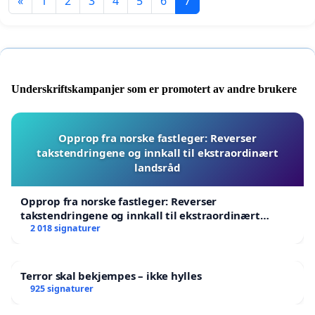
«
1
2
3
4
5
6
7
Underskriftskampanjer som er promotert av andre brukere
Opprop fra norske fastleger: Reverser
takstendringene og innkall til ekstraordinært
landsråd
Opprop fra norske fastleger: Reverser
takstendringene og innkall til ekstraordinært
landsråd
2 018 signaturer
Terror skal bekjempes – ikke hylles
925 signaturer