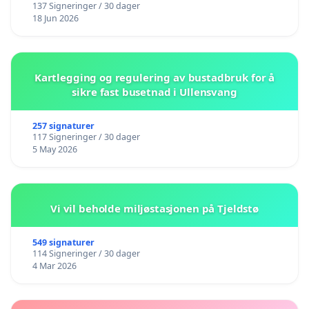
137 Signeringer / 30 dager
18 Jun 2026
Kartlegging og regulering av bustadbruk for å
sikre fast busetnad i Ullensvang
257 signaturer
117 Signeringer / 30 dager
5 May 2026
Vi vil beholde miljøstasjonen på Tjeldstø
549 signaturer
114 Signeringer / 30 dager
4 Mar 2026