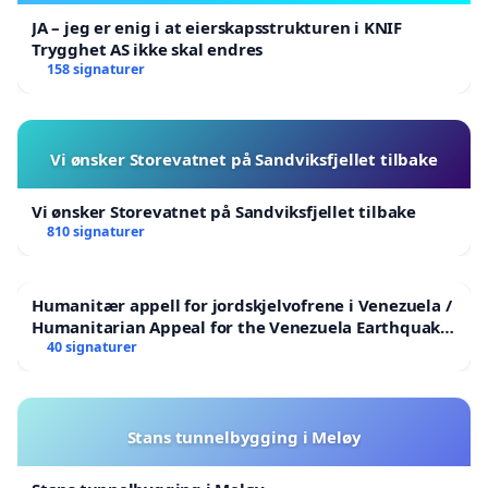
JA – jeg er enig i at eierskapsstrukturen i KNIF
Trygghet AS ikke skal endres
158 signaturer
Vi ønsker Storevatnet på Sandviksfjellet tilbake
Vi ønsker Storevatnet på Sandviksfjellet tilbake
810 signaturer
Humanitær appell for jordskjelvofrene i Venezuela /
Humanitarian Appeal for the Venezuela Earthquake
Victims
40 signaturer
Stans tunnelbygging i Meløy