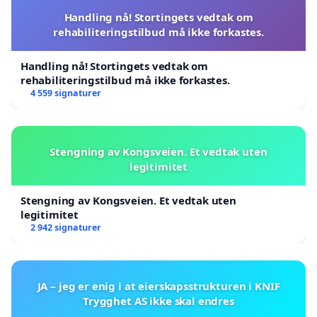
Handling nå! Stortingets vedtak om
rehabiliteringstilbud må ikke forkastes.
Handling nå! Stortingets vedtak om
rehabiliteringstilbud må ikke forkastes.
4 559 signaturer
Stengning av Kongsveien. Et vedtak uten
legitimitet
Stengning av Kongsveien. Et vedtak uten
legitimitet
2 942 signaturer
JA – jeg er enig i at eierskapsstrukturen i KNIF
Trygghet AS ikke skal endres