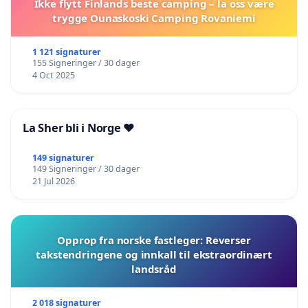
Ikke flytt Finlands beste camping – la oss være
trygge Ounaskoski Camping Rovaniemi
1 121 signaturer
155 Signeringer / 30 dager
4 Oct 2025
La Sher bli i Norge ❤️
149 signaturer
149 Signeringer / 30 dager
21 Jul 2026
Opprop fra norske fastleger: Reverser
takstendringene og innkall til ekstraordinært
landsråd
2 018 signaturer