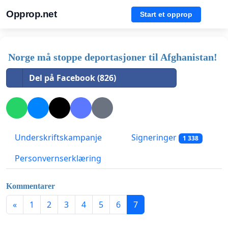
Opprop.net
Start et opprop
Norge må stoppe deportasjoner til Afghanistan!
Del på Facebook (826)
Underskriftskampanje
Signeringer
1 338
Personvernserklæring
Kommentarer
«
1
2
3
4
5
6
7