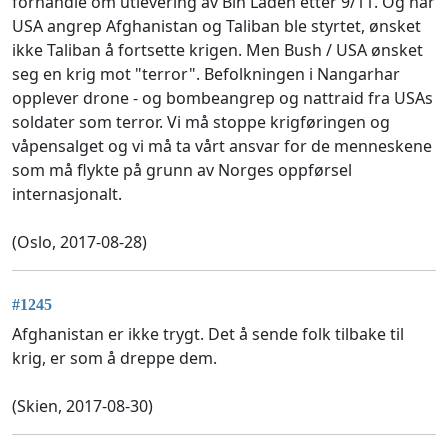
forhandle om utlevering av Bin Laden etter 9/11. Og når
USA angrep Afghanistan og Taliban ble styrtet, ønsket
ikke Taliban å fortsette krigen. Men Bush / USA ønsket
seg en krig mot "terror". Befolkningen i Nangarhar
opplever drone - og bombeangrep og nattraid fra USAs
soldater som terror. Vi må stoppe krigføringen og
våpensalget og vi må ta vårt ansvar for de menneskene
som må flykte på grunn av Norges oppførsel
internasjonalt.
(Oslo, 2017-08-28)
#1245
Afghanistan er ikke trygt. Det å sende folk tilbake til
krig, er som å dreppe dem.
(Skien, 2017-08-30)