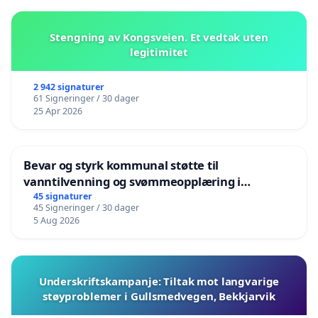
Stengning av Kongsveien. Et vedtak uten
legitimitet
2 942 signaturer
61 Signeringer / 30 dager
25 Apr 2026
Bevar og styrk kommunal støtte til
vanntilvenning og svømmeopplæring i
barnehagene i Haugesund
45 signaturer
45 Signeringer / 30 dager
5 Aug 2026
Underskriftskampanje: Tiltak mot langvarige
støyproblemer i Gullsmedvegen, Bekkjarvik