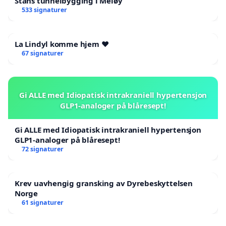
Stans tunnelbygging i Meløy
533 signaturer
La Lindyl komme hjem ❤️
67 signaturer
Gi ALLE med Idiopatisk intrakraniell hypertensjon
GLP1-analoger på blåresept!
Gi ALLE med Idiopatisk intrakraniell hypertensjon
GLP1-analoger på blåresept!
72 signaturer
Krev uavhengig gransking av Dyrebeskyttelsen
Norge
61 signaturer