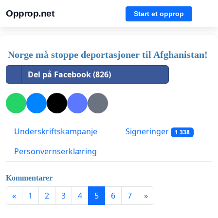
Opprop.net
Start et opprop
Norge må stoppe deportasjoner til Afghanistan!
Del på Facebook (826)
Underskriftskampanje
Signeringer
1 338
Personvernserklæring
Kommentarer
«
1
2
3
4
5
6
7
»