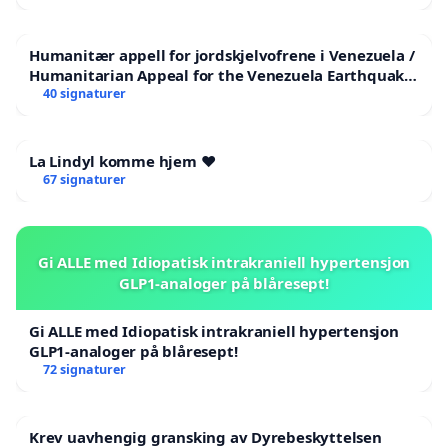
Humanitær appell for jordskjelvofrene i Venezuela /
Humanitarian Appeal for the Venezuela Earthquake
Victims
40 signaturer
La Lindyl komme hjem ❤️
67 signaturer
Gi ALLE med Idiopatisk intrakraniell hypertensjon
GLP1-analoger på blåresept!
Gi ALLE med Idiopatisk intrakraniell hypertensjon
GLP1-analoger på blåresept!
72 signaturer
Krev uavhengig gransking av Dyrebeskyttelsen