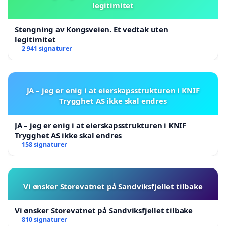
legitimitet
Stengning av Kongsveien. Et vedtak uten
legitimitet
2 941 signaturer
JA – jeg er enig i at eierskapsstrukturen i KNIF
Trygghet AS ikke skal endres
JA – jeg er enig i at eierskapsstrukturen i KNIF
Trygghet AS ikke skal endres
158 signaturer
Vi ønsker Storevatnet på Sandviksfjellet tilbake
Vi ønsker Storevatnet på Sandviksfjellet tilbake
810 signaturer