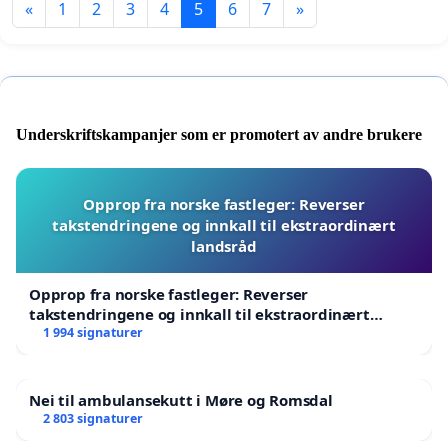
«
1
2
3
4
5
6
7
»
Underskriftskampanjer som er promotert av andre brukere
Opprop fra norske fastleger: Reverser
takstendringene og innkall til ekstraordinært
landsråd
Opprop fra norske fastleger: Reverser
takstendringene og innkall til ekstraordinært
landsråd
1 994 signaturer
Nei til ambulansekutt i Møre og Romsdal
2 803 signaturer