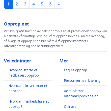
1
2
3
4
5
6
»
Opprop.net
Vi tilbyr gratis hosting av nett-opprop. Lag et profesjonelt opprop ved
å benytte vår kraftige løsning. Våre opprop nevnes i media hver dag,
så å lage et opprop er en bra måte å få oppmerksomhet i
offentligheten og hos beslutningstakere.
Veiledninger
Mer
Hvordan starte et
Lag et opprop
nettbasert opprop
Personvernserklæring
Hvordan skriver man et
opprop?
Administrer
informasjonskapsler
Hvordan markedsføre et
opprop?
Om oss