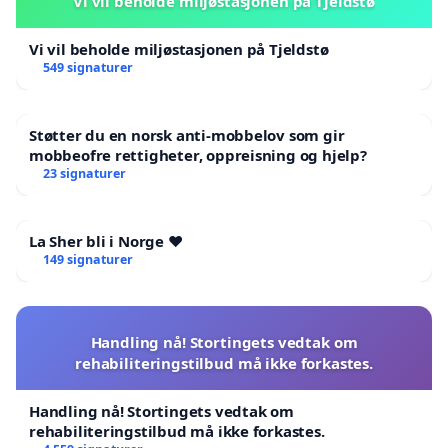
Vi vil beholde miljøstasjonen på Tjeldstø
Vi vil beholde miljøstasjonen på Tjeldstø
549 signaturer
Støtter du en norsk anti-mobbelov som gir
mobbeofre rettigheter, oppreisning og hjelp?
23 signaturer
La Sher bli i Norge ❤️
149 signaturer
Handling nå! Stortingets vedtak om
rehabiliteringstilbud må ikke forkastes.
Handling nå! Stortingets vedtak om
rehabiliteringstilbud må ikke forkastes.