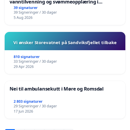
vanntilvenning og svømmeopplæring i
barnehagene i Haugesund
39 signaturer
39 Signeringer / 30 dager
5 Aug 2026
Vi ønsker Storevatnet på Sandviksfjellet tilbake
810 signaturer
33 Signeringer / 30 dager
29 Apr 2026
Nei til ambulansekutt i Møre og Romsdal
2 803 signaturer
29 Signeringer / 30 dager
17 Jun 2026