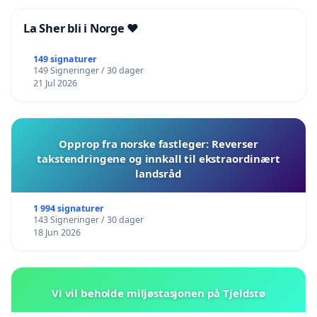
La Sher bli i Norge ❤️
149 signaturer
149 Signeringer / 30 dager
21 Jul 2026
Opprop fra norske fastleger: Reverser
takstendringene og innkall til ekstraordinært
landsråd
1 994 signaturer
143 Signeringer / 30 dager
18 Jun 2026
Vi vil beholde miljøstasjonen på Tjeldstø