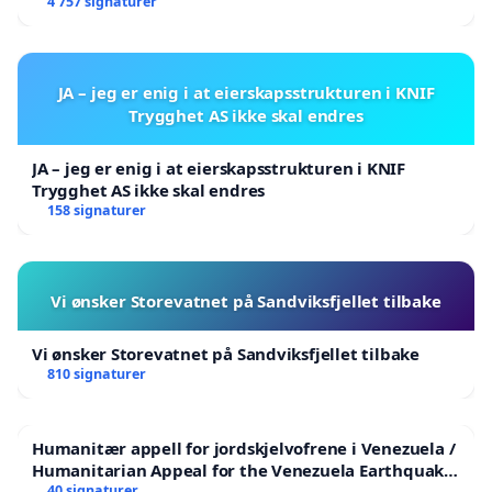
4 757 signaturer
JA – jeg er enig i at eierskapsstrukturen i KNIF
Trygghet AS ikke skal endres
JA – jeg er enig i at eierskapsstrukturen i KNIF
Trygghet AS ikke skal endres
158 signaturer
Vi ønsker Storevatnet på Sandviksfjellet tilbake
Vi ønsker Storevatnet på Sandviksfjellet tilbake
810 signaturer
Humanitær appell for jordskjelvofrene i Venezuela /
Humanitarian Appeal for the Venezuela Earthquake
Victims
40 signaturer