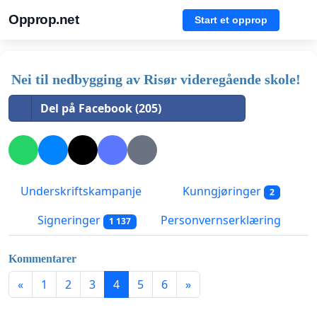
Opprop.net
Start et opprop
Nei til nedbygging av Risør videregående skole!
Del på Facebook (205)
Underskriftskampanje
Kunngjøringer
2
Signeringer
Personvernserklæring
1 137
Kommentarer
«
1
2
3
4
5
6
»