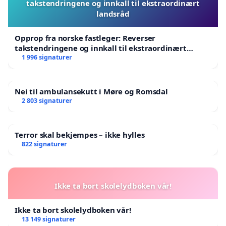
takstendringene og innkall til ekstraordinært
landsråd
Opprop fra norske fastleger: Reverser
takstendringene og innkall til ekstraordinært
landsråd
1 996 signaturer
Nei til ambulansekutt i Møre og Romsdal
2 803 signaturer
Terror skal bekjempes – ikke hylles
822 signaturer
Ikke ta bort skolelydboken vår!
Ikke ta bort skolelydboken vår!
13 149 signaturer