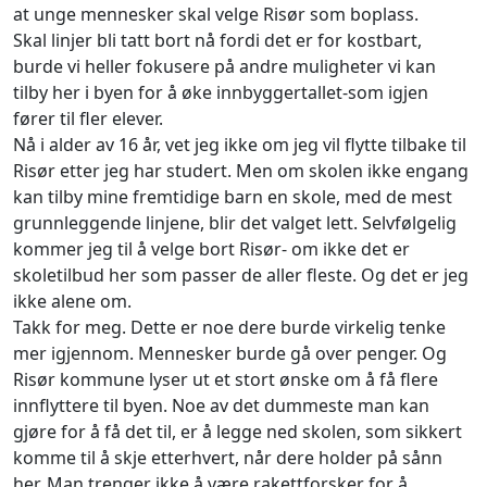
at unge mennesker skal velge Risør som boplass.
Skal linjer bli tatt bort nå fordi det er for kostbart,
burde vi heller fokusere på andre muligheter vi kan
tilby her i byen for å øke innbyggertallet-som igjen
fører til fler elever.
Nå i alder av 16 år, vet jeg ikke om jeg vil flytte tilbake til
Risør etter jeg har studert. Men om skolen ikke engang
kan tilby mine fremtidige barn en skole, med de mest
grunnleggende linjene, blir det valget lett. Selvfølgelig
kommer jeg til å velge bort Risør- om ikke det er
skoletilbud her som passer de aller fleste. Og det er jeg
ikke alene om.
Takk for meg. Dette er noe dere burde virkelig tenke
mer igjennom. Mennesker burde gå over penger. Og
Risør kommune lyser ut et stort ønske om å få flere
innflyttere til byen. Noe av det dummeste man kan
gjøre for å få det til, er å legge ned skolen, som sikkert
komme til å skje etterhvert, når dere holder på sånn
her. Man trenger ikke å være rakettforsker for å