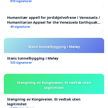
810 signaturer
Humanitær appell for jordskjelvofrene i Venezuela /
Humanitarian Appeal for the Venezuela Earthquake
Victims
40 signaturer
Stans tunnelbygging i Meløy
Stans tunnelbygging i Meløy
533 signaturer
Stengning av Kongsveien. Et vedtak uten
legitimitet
Stengning av Kongsveien. Et vedtak uten
legitimitet