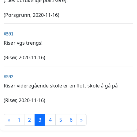
(...les ubrukelige politikere).
(Porsgrunn, 2020-11-16)
#591
Risør vgs trengs!
(Risør, 2020-11-16)
#592
Risør videregående skole er en flott skole å gå på
(Risør, 2020-11-16)
«
1
2
3
4
5
6
»