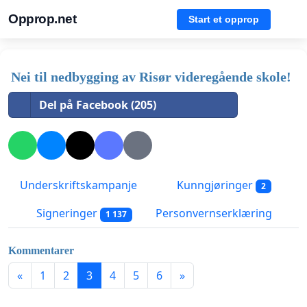
Opprop.net
Start et opprop
Nei til nedbygging av Risør videregående skole!
Del på Facebook (205)
Underskriftskampanje
Kunngjøringer
2
Signeringer
Personvernserklæring
1 137
Kommentarer
«
1
2
3
4
5
6
»