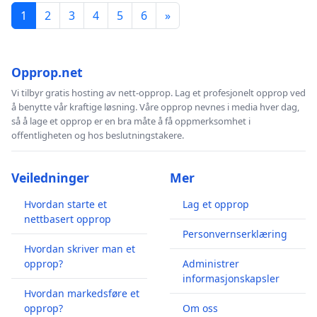
1
2
3
4
5
6
»
Opprop.net
Vi tilbyr gratis hosting av nett-opprop. Lag et profesjonelt opprop ved
å benytte vår kraftige løsning. Våre opprop nevnes i media hver dag,
så å lage et opprop er en bra måte å få oppmerksomhet i
offentligheten og hos beslutningstakere.
Veiledninger
Mer
Hvordan starte et
Lag et opprop
nettbasert opprop
Personvernserklæring
Hvordan skriver man et
opprop?
Administrer
informasjonskapsler
Hvordan markedsføre et
opprop?
Om oss