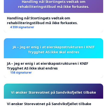
Handling nå! Stortingets vedtak om
rehabiliteringstilbud må ikke forkastes.
Handling nå! Stortingets vedtak om
rehabiliteringstilbud må ikke forkastes.
4 559 signaturer
JA – jeg er enig i at eierskapsstrukturen i KNIF
Trygghet AS ikke skal endres
JA – jeg er enig i at eierskapsstrukturen i KNIF
Trygghet AS ikke skal endres
158 signaturer
Vi ønsker Storevatnet på Sandviksfjellet tilbake
Vi ønsker Storevatnet på Sandviksfjellet tilbake