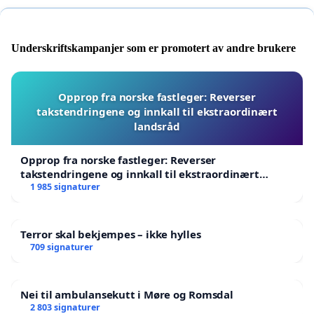
Underskriftskampanjer som er promotert av andre brukere
Opprop fra norske fastleger: Reverser
takstendringene og innkall til ekstraordinært
landsråd
Opprop fra norske fastleger: Reverser
takstendringene og innkall til ekstraordinært
landsråd
1 985 signaturer
Terror skal bekjempes – ikke hylles
709 signaturer
Nei til ambulansekutt i Møre og Romsdal
2 803 signaturer