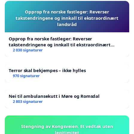
Opprop fra norske fastleger: Reverser
takstendringene og innkall til ekstraordinært
landsråd
Opprop fra norske fastleger: Reverser
takstendringene og innkall til ekstraordinært
landsråd
2 030 signaturer
Terror skal bekjempes – ikke hylles
970 signaturer
Nei til ambulansekutt i Møre og Romsdal
2 803 signaturer
Stengning av Kongsveien. Et vedtak uten
legitimitet