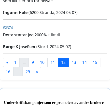
som ikkje er bra for helsa !!
Ingunn Hole
(6200 Stranda, 2024-05-07)
#2374
Dette støtter jeg 2000% + litt til
Børge K Josefsen
(Stord, 2024-05-07)
«
1
...
9
10
11
12
13
14
15
16
...
29
»
Underskriftskampanjer som er promotert av andre brukere