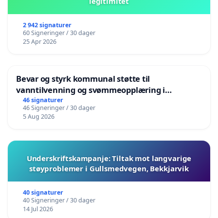
legitimitet
2 942 signaturer
60 Signeringer / 30 dager
25 Apr 2026
Bevar og styrk kommunal støtte til
vanntilvenning og svømmeopplæring i
barnehagene i Haugesund
46 signaturer
46 Signeringer / 30 dager
5 Aug 2026
Underskriftskampanje: Tiltak mot langvarige
støyproblemer i Gullsmedvegen, Bekkjarvik
40 signaturer
40 Signeringer / 30 dager
14 Jul 2026