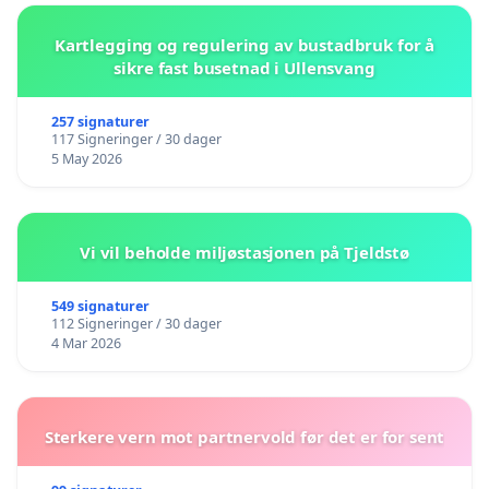
Kartlegging og regulering av bustadbruk for å
sikre fast busetnad i Ullensvang
257 signaturer
117 Signeringer / 30 dager
5 May 2026
Vi vil beholde miljøstasjonen på Tjeldstø
549 signaturer
112 Signeringer / 30 dager
4 Mar 2026
Sterkere vern mot partnervold før det er for sent