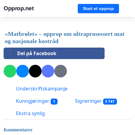
Opprop.net
Start et opprop
«Matbrølet» – opprop om ultraprosessert mat
og nasjonale kostråd
Del på Facebook
Underskriftskampanje
Kunngjøringer
Signeringer
1
5 747
Ekstra synlig
Kommentarer