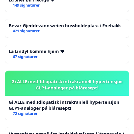
149 signaturer
Bevar Gjeddevannsveien bussholdeplass i Enebakk
421 signaturer
La Lindyl komme hjem ❤️
67 signaturer
Gi ALLE med Idiopatisk intrakraniell hypertensjon
GLP1-analoger på blåresept!
Gi ALLE med Idiopatisk intrakraniell hypertensjon
GLP1-analoger på blåresept!
72 signaturer
Humanitær appell for jordskjelvofrene i Venezuela /