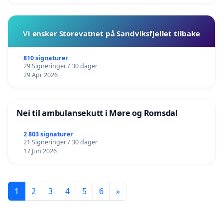
Vi ønsker Storevatnet på Sandviksfjellet tilbake
810 signaturer
29 Signeringer / 30 dager
29 Apr 2026
Nei til ambulansekutt i Møre og Romsdal
2 803 signaturer
21 Signeringer / 30 dager
17 Jun 2026
1
2
3
4
5
6
»