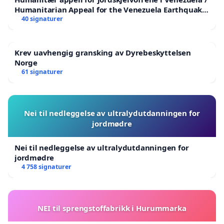
Humanitarian Appeal for the Venezuela Earthquake
Victims
40 signaturer
Krev uavhengig gransking av Dyrebeskyttelsen
Norge
61 signaturer
Nei til nedleggelse av ultralydutdanningen for
jordmødre
Nei til nedleggelse av ultralydutdanningen for
jordmødre
4 758 signaturer
NEI til sprengstoffabrikk i Hurummarka