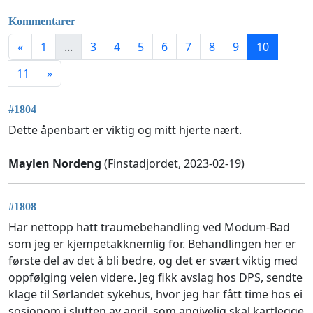
Kommentarer
«
1
...
3
4
5
6
7
8
9
10
11
»
#1804
Dette åpenbart er viktig og mitt hjerte nært.
Maylen Nordeng
(Finstadjordet, 2023-02-19)
#1808
Har nettopp hatt traumebehandling ved Modum-Bad
som jeg er kjempetakknemlig for. Behandlingen her er
første del av det å bli bedre, og det er svært viktig med
oppfølging veien videre. Jeg fikk avslag hos DPS, sendte
klage til Sørlandet sykehus, hvor jeg har fått time hos ei
sosionom i slutten av april, som angivelig skal kartlegge