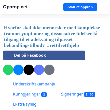
Opprop.net
Start et opprop
Hvorfor skal ikke mennesker med komplekse
traumesymptomer og dissosiative lidelser få
tilgang til et adekvat og tilpasset
behandlingstilbud? #rettilretthjelp
Del på Facebook
Underskriftskampanje
Kunngjøringer
Signeringer
2
2 100
Ekstra synlig