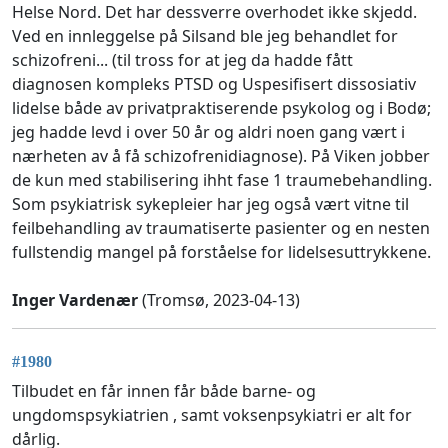
Helse Nord. Det har dessverre overhodet ikke skjedd.
Ved en innleggelse på Silsand ble jeg behandlet for
schizofreni... (til tross for at jeg da hadde fått
diagnosen kompleks PTSD og Uspesifisert dissosiativ
lidelse både av privatpraktiserende psykolog og i Bodø;
jeg hadde levd i over 50 år og aldri noen gang vært i
nærheten av å få schizofrenidiagnose). På Viken jobber
de kun med stabilisering ihht fase 1 traumebehandling.
Som psykiatrisk sykepleier har jeg også vært vitne til
feilbehandling av traumatiserte pasienter og en nesten
fullstendig mangel på forståelse for lidelsesuttrykkene.
Inger Vardenær
(Tromsø, 2023-04-13)
#1980
Tilbudet en får innen får både barne- og
ungdomspsykiatrien , samt voksenpsykiatri er alt for
dårlig.