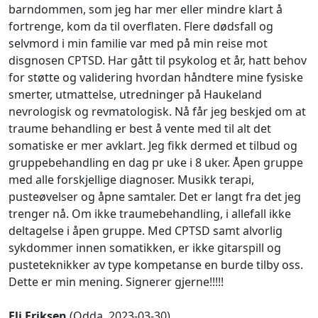
barndommen, som jeg har mer eller mindre klart å
fortrenge, kom da til overflaten. Flere dødsfall og
selvmord i min familie var med på min reise mot
disgnosen CPTSD. Har gått til psykolog et år, hatt behov
for støtte og validering hvordan håndtere mine fysiske
smerter, utmattelse, utredninger på Haukeland
nevrologisk og revmatologisk. Nå får jeg beskjed om at
traume behandling er best å vente med til alt det
somatiske er mer avklart. Jeg fikk dermed et tilbud og
gruppebehandling en dag pr uke i 8 uker. Åpen gruppe
med alle forskjellige diagnoser. Musikk terapi,
pusteøvelser og åpne samtaler. Det er langt fra det jeg
trenger nå. Om ikke traumebehandling, i allefall ikke
deltagelse i åpen gruppe. Med CPTSD samt alvorlig
sykdommer innen somatikken, er ikke gitarspill og
pusteteknikker av type kompetanse en burde tilby oss.
Dette er min mening. Signerer gjerne!!!!!
Eli Eriksen
(Odda, 2023-03-30)