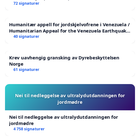
72 signaturer
Humanitær appell for jordskjelvofrene i Venezuela /
Humanitarian Appeal for the Venezuela Earthquake
Victims
40 signaturer
Krev uavhengig gransking av Dyrebeskyttelsen
Norge
61 signaturer
Nei til nedleggelse av ultralydutdanningen for
jordmødre
Nei til nedleggelse av ultralydutdanningen for
jordmødre
4 758 signaturer