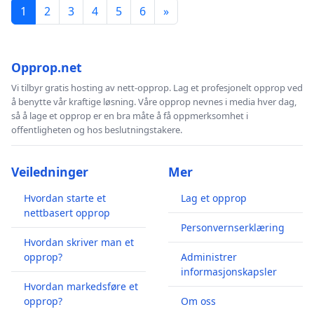
1
2
3
4
5
6
»
Opprop.net
Vi tilbyr gratis hosting av nett-opprop. Lag et profesjonelt opprop ved
å benytte vår kraftige løsning. Våre opprop nevnes i media hver dag,
så å lage et opprop er en bra måte å få oppmerksomhet i
offentligheten og hos beslutningstakere.
Veiledninger
Mer
Hvordan starte et
Lag et opprop
nettbasert opprop
Personvernserklæring
Hvordan skriver man et
opprop?
Administrer
informasjonskapsler
Hvordan markedsføre et
opprop?
Om oss