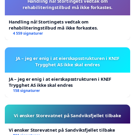
Handling nå! Stortingets vedtak om
rehabiliteringstilbud må ikke forkastes.
Handling nå! Stortingets vedtak om
rehabiliteringstilbud må ikke forkastes.
4 559 signaturer
JA – jeg er enig i at eierskapsstrukturen i KNIF
Trygghet AS ikke skal endres
JA – jeg er enig i at eierskapsstrukturen i KNIF
Trygghet AS ikke skal endres
158 signaturer
Vi ønsker Storevatnet på Sandviksfjellet tilbake
Vi ønsker Storevatnet på Sandviksfjellet tilbake