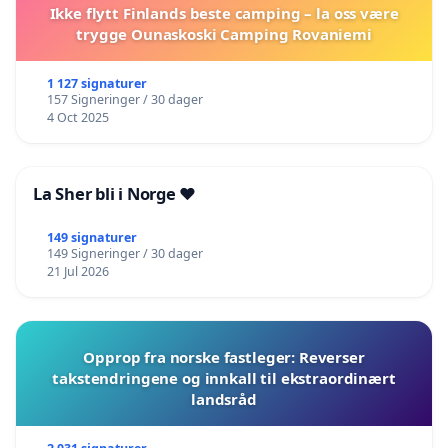
Ikke flytt Finlands beste camping – la oss være
trygge Ounaskoski Camping Rovaniemi
1 127 signaturer
157 Signeringer / 30 dager
4 Oct 2025
La Sher bli i Norge ❤️
149 signaturer
149 Signeringer / 30 dager
21 Jul 2026
Opprop fra norske fastleger: Reverser
takstendringene og innkall til ekstraordinært
landsråd