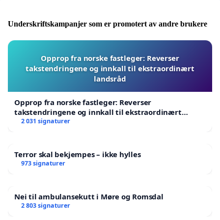
Underskriftskampanjer som er promotert av andre brukere
Opprop fra norske fastleger: Reverser
takstendringene og innkall til ekstraordinært
landsråd
Opprop fra norske fastleger: Reverser
takstendringene og innkall til ekstraordinært
landsråd
2 031 signaturer
Terror skal bekjempes – ikke hylles
973 signaturer
Nei til ambulansekutt i Møre og Romsdal
2 803 signaturer