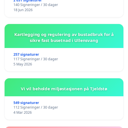
2 031 signaturer
140 Signeringer / 30 dager
18 Jun 2026
Kartlegging og regulering av bustadbruk for å
sikre fast busetnad i Ullensvang
257 signaturer
117 Signeringer / 30 dager
5 May 2026
Vi vil beholde miljøstasjonen på Tjeldstø
549 signaturer
112 Signeringer / 30 dager
4 Mar 2026