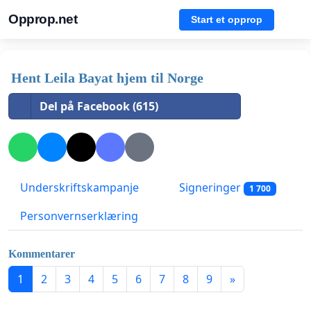
Opprop.net
Start et opprop
Hent Leila Bayat hjem til Norge
Del på Facebook (615)
Underskriftskampanje
Signeringer
1 700
Personvernserklæring
Kommentarer
1
2
3
4
5
6
7
8
9
»