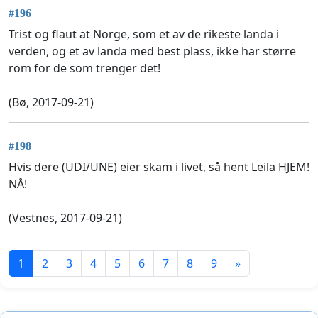
#196
Trist og flaut at Norge, som et av de rikeste landa i
verden, og et av landa med best plass, ikke har større
rom for de som trenger det!
(Bø, 2017-09-21)
#198
Hvis dere (UDI/UNE) eier skam i livet, så hent Leila HJEM!
NÅ!
(Vestnes, 2017-09-21)
1
2
3
4
5
6
7
8
9
»