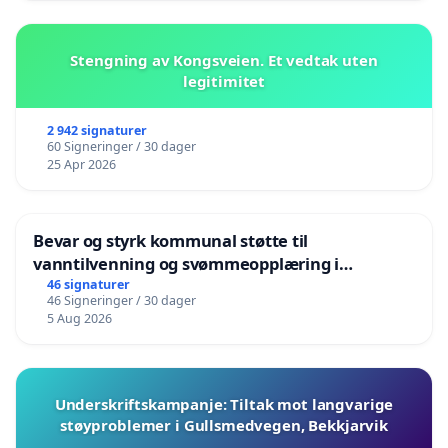
Stengning av Kongsveien. Et vedtak uten
legitimitet
2 942 signaturer
60 Signeringer / 30 dager
25 Apr 2026
Bevar og styrk kommunal støtte til
vanntilvenning og svømmeopplæring i
barnehagene i Haugesund
46 signaturer
46 Signeringer / 30 dager
5 Aug 2026
Underskriftskampanje: Tiltak mot langvarige
støyproblemer i Gullsmedvegen, Bekkjarvik