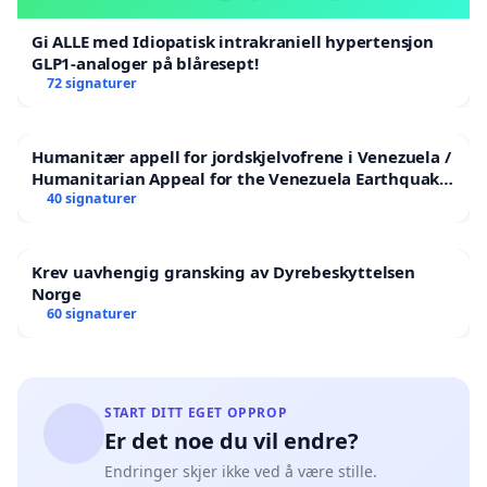
Gi ALLE med Idiopatisk intrakraniell hypertensjon
GLP1-analoger på blåresept!
72 signaturer
Humanitær appell for jordskjelvofrene i Venezuela /
Humanitarian Appeal for the Venezuela Earthquake
Victims
40 signaturer
Krev uavhengig gransking av Dyrebeskyttelsen
Norge
60 signaturer
START DITT EGET OPPROP
Er det noe du vil endre?
Endringer skjer ikke ved å være stille.