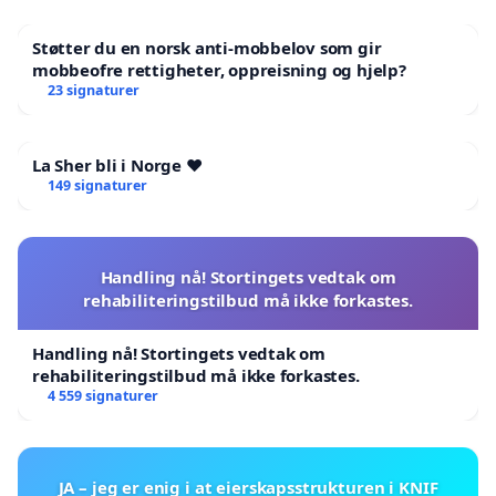
Støtter du en norsk anti-mobbelov som gir
mobbeofre rettigheter, oppreisning og hjelp?
23 signaturer
La Sher bli i Norge ❤️
149 signaturer
Handling nå! Stortingets vedtak om
rehabiliteringstilbud må ikke forkastes.
Handling nå! Stortingets vedtak om
rehabiliteringstilbud må ikke forkastes.
4 559 signaturer
JA – jeg er enig i at eierskapsstrukturen i KNIF