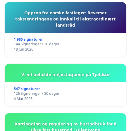
Opprop fra norske fastleger: Reverser
takstendringene og innkall til ekstraordinært
landsråd
1 985 signaturer
144 Signeringer / 30 dager
18 Jun 2026
Vi vil beholde miljøstasjonen på Tjeldstø
547 signaturer
126 Signeringer / 30 dager
4 Mar 2026
Kartlegging og regulering av bustadbruk for å
sikre fast busetnad i Ullensvang