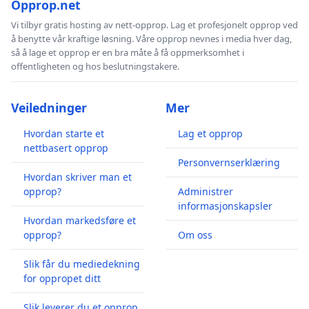
Opprop.net
Vi tilbyr gratis hosting av nett-opprop. Lag et profesjonelt opprop ved
å benytte vår kraftige løsning. Våre opprop nevnes i media hver dag,
så å lage et opprop er en bra måte å få oppmerksomhet i
offentligheten og hos beslutningstakere.
Veiledninger
Mer
Hvordan starte et
Lag et opprop
nettbasert opprop
Personvernserklæring
Hvordan skriver man et
opprop?
Administrer
informasjonskapsler
Hvordan markedsføre et
opprop?
Om oss
Slik får du mediedekning
for oppropet ditt
Slik leverer du et opprop