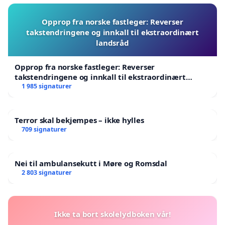
Opprop fra norske fastleger: Reverser
takstendringene og innkall til ekstraordinært
landsråd
Opprop fra norske fastleger: Reverser
takstendringene og innkall til ekstraordinært
landsråd
1 985 signaturer
Terror skal bekjempes – ikke hylles
709 signaturer
Nei til ambulansekutt i Møre og Romsdal
2 803 signaturer
Ikke ta bort skolelydboken vår!