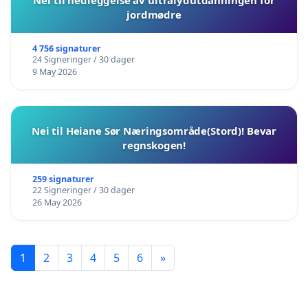
Nei til nedleggelse av ultralydutdanningen for
jordmødre
4 756 signaturer
24 Signeringer / 30 dager
9 May 2026
Nei til Heiane Sør Næringsområde(Stord)! Bevar
regnskogen!
259 signaturer
22 Signeringer / 30 dager
26 May 2026
1
2
3
4
5
6
»