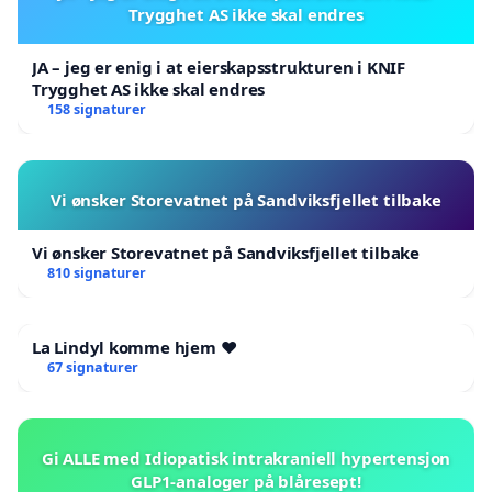
Trygghet AS ikke skal endres
JA – jeg er enig i at eierskapsstrukturen i KNIF
Trygghet AS ikke skal endres
158 signaturer
Vi ønsker Storevatnet på Sandviksfjellet tilbake
Vi ønsker Storevatnet på Sandviksfjellet tilbake
810 signaturer
La Lindyl komme hjem ❤️
67 signaturer
Gi ALLE med Idiopatisk intrakraniell hypertensjon
GLP1-analoger på blåresept!