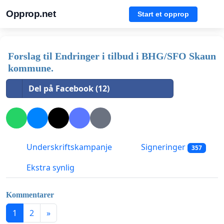
Opprop.net
Start et opprop
Forslag til Endringer i tilbud i BHG/SFO Skaun
kommune.
Del på Facebook (12)
Underskriftskampanje
Signeringer
357
Ekstra synlig
Kommentarer
1
2
»