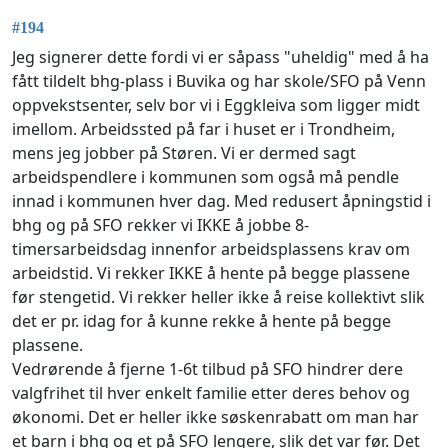
#194
Jeg signerer dette fordi vi er såpass "uheldig" med å ha
fått tildelt bhg-plass i Buvika og har skole/SFO på Venn
oppvekstsenter, selv bor vi i Eggkleiva som ligger midt
imellom. Arbeidssted på far i huset er i Trondheim,
mens jeg jobber på Støren. Vi er dermed sagt
arbeidspendlere i kommunen som også må pendle
innad i kommunen hver dag. Med redusert åpningstid i
bhg og på SFO rekker vi IKKE å jobbe 8-
timersarbeidsdag innenfor arbeidsplassens krav om
arbeidstid. Vi rekker IKKE å hente på begge plassene
før stengetid. Vi rekker heller ikke å reise kollektivt slik
det er pr. idag for å kunne rekke å hente på begge
plassene.
Vedrørende å fjerne 1-6t tilbud på SFO hindrer dere
valgfrihet til hver enkelt familie etter deres behov og
økonomi. Det er heller ikke søskenrabatt om man har
et barn i bhg og et på SFO lengere, slik det var før. Det