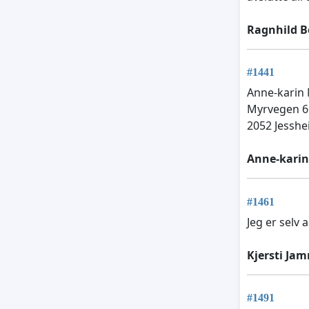
Ragnhild B
#1441
Anne-karin
Myrvegen 6
2052 Jessh
Anne-kari
#1461
Jeg er selv
Kjersti Ja
#1491