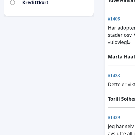
Tove Halsa
Kredittkort
#1406
Har adopter
stader osv.
«ulovleg!»
Marta Haal
#1433
Dette er v
Torill Solbe
#1439
Jeg har selv
avslutte all