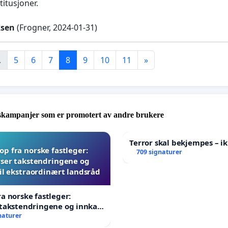
titusjoner.
ksen
(Frogner, 2024-01-31)
.
5
6
7
8
9
10
11
»
skampanjer som er promotert av andre brukere
Terror skal bekjempes – ik
p fra norske fastleger:
709 signaturer
ser takstendringene og
til ekstraordinært landsråd
a norske fastleger:
takstendringene og innkall
aordinært landsråd
naturer