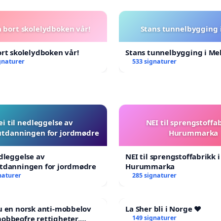
a bort skolelydboken vår!
Stans tunnelbygging 
ort skolelydboken vår!
Stans tunnelbygging i Me
gnaturer
533 signaturer
ei til nedleggelse av
NEI til sprengstoffab
utdanningen for jordmødre
Hurummarka
edleggelse av
NEI til sprengstoffabrikk i
utdanningen for jordmødre
Hurummarka
naturer
285 signaturer
u en norsk anti-mobbelov
La Sher bli i Norge ❤️
obbeofre rettigheter,
149 signaturer