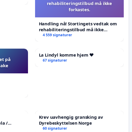
rehabiliteringstilbud må ikke
forkastes.
Handling nå! Stortingets vedtak om
rehabiliteringstilbud må ikke
forkastes.
4 559 signaturer
La Lindyl komme hjem ❤️
et på
67 signaturer
bake
Krev uavhengig gransking av
la /
Dyrebeskyttelsen Norge
the
60 signaturer