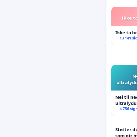
Ikke t
Ikke ta b
13 141 si
N
ultralyd
Nei til n
ultralyd
4 756 sig
Støtter d
som gir m