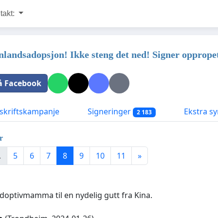
takt:
nlandsadopsjon! Ikke steng det ned! Signer oppropet
å Facebook
kriftskampanje
Signeringer
Ekstra sy
2 183
r
.
5
6
7
8
9
10
11
»
adoptivmamma til en nydelig gutt fra Kina.