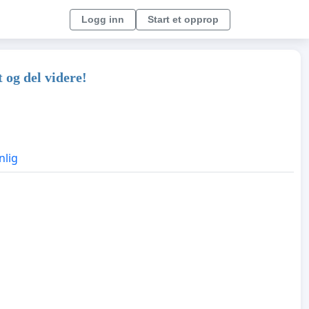
Logg inn
Start et opprop
 og del videre!
nlig