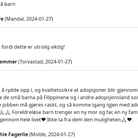
på barn
re
(Mandal, 2024-01-27)
 fordi dette er utrolig viktig!
dhammer
(Torvastad, 2024-01-27)
å rydde opp i, og kvalitetssikre at adopsjoner blir gjenno
le de små barna på Filippinene og i andre adopsjonsland som
ne jobben må gjøres raskt, og så komme igang igjen med
🙏🏼🙏🏼 Foreldreløse barn trenger en ny mor og far, en ny fami
gjennom hele livet❤️ Ikke ta fra dem den muligheten🙏🏼❤️
le Fagerlie
(Molde, 2024-01-27)