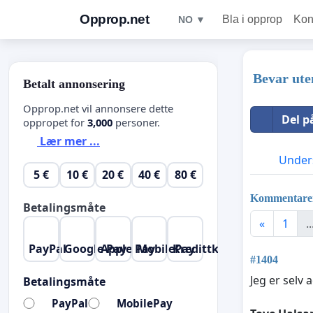
Opprop.net
Bla i opprop
Kon
NO ▼
Bevar ute
Betalt annonsering
Opprop.net vil annonsere dette
Del p
oppropet for
3,000
personer.
Lær mer ...
Unders
5 €
10 €
20 €
40 €
80 €
Kommentare
Betalingsmåte
«
1
..
PayPal
Google Pay
Apple Pay
MobilePay
Kredittkort
#1404
Jeg er selv 
Betalingsmåte
PayPal
MobilePay