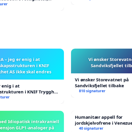
ng og hjelp?
turer
JA – jeg er enig i at
Vi ønsker Storevatn
skapsstrukturen i KNIF
Sandviksfjellet til
het AS ikke skal endres
Vi ønsker Storevatnet på
Sandviksfjellet tilbake
r enig i at
810 signaturer
strukturen i KNIF Trygghet
kal endres
aturer
Humanitær appell for
ed Idiopatisk intrakraniell
jordskjelvofrene i Venezue
ensjon GLP1-analoger på
Humanitarian Appeal for 
40 signaturer