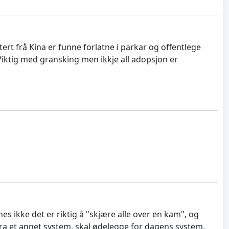
ert frå Kina er funne forlatne i parkar og offentlege
Viktig med gransking men ikkje all adopsjon er
nes ikke det er riktig å "skjære alle over en kam", og
 fra et annet system, skal ødelegge for dagens system.