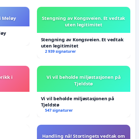
i Meløy
Stengning av Kongsveien. Et vedtak
uten legitimitet
løy
Stengning av Kongsveien. Et vedtak
uten legitimitet
2 939 signaturer
rikk i
Vi vil beholde miljøstasjonen på
Tjeldstø
Vi vil beholde miljøstasjonen på
Tjeldstø
547 signaturer
Handling nå! Stortingets vedtak om