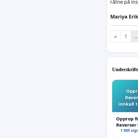
råtne på ins
Mariya Eri
«
1
..
Underskrift
Oppro
Rever
innkall 
Opprop fr
Reverser 
til ekstr
1 985 sig