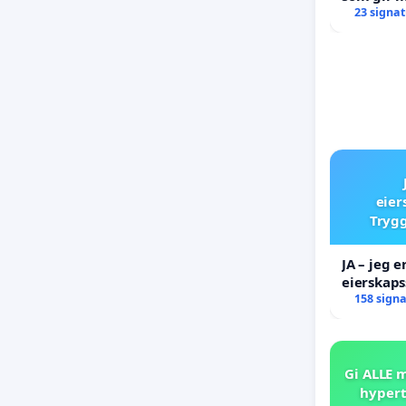
oppreisni
23 signa
eier
Trygg
JA – jeg e
eierskaps
AS ikke s
158 sign
Gi ALLE m
hypert