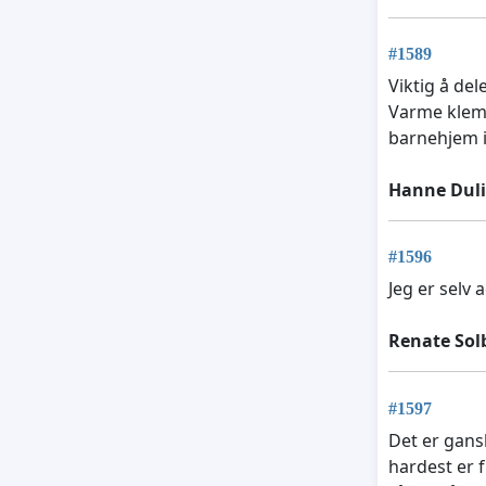
#1589
Viktig å de
Varme klemm
barnehjem i
Hanne Duli
#1596
Jeg er selv 
Renate Sol
#1597
Det er gans
hardest er 