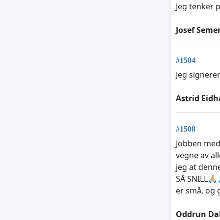
Jeg tenker 
Josef Seme
#1504
Jeg signerer
Astrid Ei
#1508
Jobben med 
vegne av al
jeg at den
SÅ SNILL🙏🏼
er små, og 
Oddrun Dah