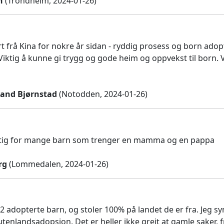
n
(Trondheim, 2024-01-26)
t frå Kina for nokre år sidan - ryddig prosess og born adopt
 Viktig å kunne gi trygg og gode heim og oppvekst til born. 
and Bjørnstad
(Notodden, 2024-01-26)
iktig for mange barn som trenger en mamma og en pappa
rg
(Lommedalen, 2024-01-26)
 2 adopterte barn, og stoler 100% på landet de er fra. Jeg sy
 utenlandsadopsjon. Det er heller ikke greit at gamle saker,