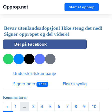
Opprop.net
Start et opprop
Bevar utenlandsadopsjon! Ikke steng det ned!
Signer oppropet og del videre!
Del på Facebook
Underskriftskampanje
Signeringer
Ekstra synlig
2 183
Kommentarer
«
1
...
3
4
5
6
7
8
9
10