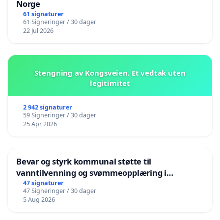
Norge
61 signaturer
61 Signeringer / 30 dager
22 Jul 2026
Stengning av Kongsveien. Et vedtak uten
legitimitet
2 942 signaturer
59 Signeringer / 30 dager
25 Apr 2026
Bevar og styrk kommunal støtte til
vanntilvenning og svømmeopplæring i
barnehagene i Haugesund
47 signaturer
47 Signeringer / 30 dager
5 Aug 2026