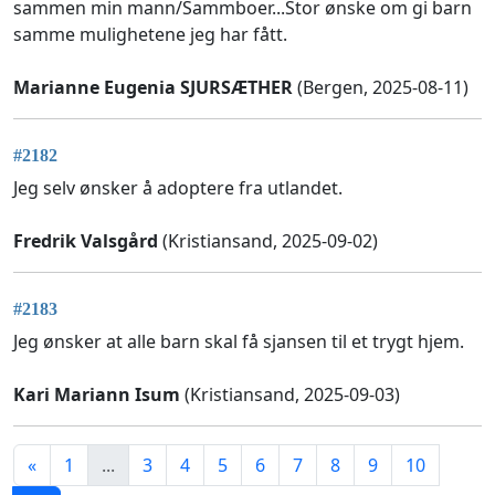
sammen min mann/Sammboer...Stor ønske om gi barn
samme mulighetene jeg har fått.
Marianne Eugenia SJURSÆTHER
(Bergen, 2025-08-11)
#2182
Jeg selv ønsker å adoptere fra utlandet.
Fredrik Valsgård
(Kristiansand, 2025-09-02)
#2183
Jeg ønsker at alle barn skal få sjansen til et trygt hjem.
Kari Mariann Isum
(Kristiansand, 2025-09-03)
«
1
...
3
4
5
6
7
8
9
10