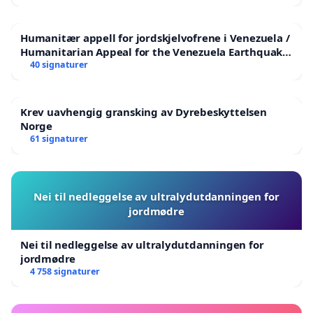
Humanitær appell for jordskjelvofrene i Venezuela /
Humanitarian Appeal for the Venezuela Earthquake
Victims
40 signaturer
Krev uavhengig gransking av Dyrebeskyttelsen
Norge
61 signaturer
Nei til nedleggelse av ultralydutdanningen for
jordmødre
Nei til nedleggelse av ultralydutdanningen for
jordmødre
4 758 signaturer