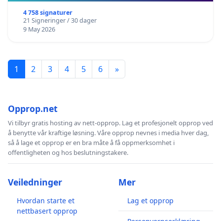
4 758 signaturer
21 Signeringer / 30 dager
9 May 2026
1
2
3
4
5
6
»
Opprop.net
Vi tilbyr gratis hosting av nett-opprop. Lag et profesjonelt opprop ved
å benytte vår kraftige løsning. Våre opprop nevnes i media hver dag,
så å lage et opprop er en bra måte å få oppmerksomhet i
offentligheten og hos beslutningstakere.
Veiledninger
Mer
Hvordan starte et
Lag et opprop
nettbasert opprop