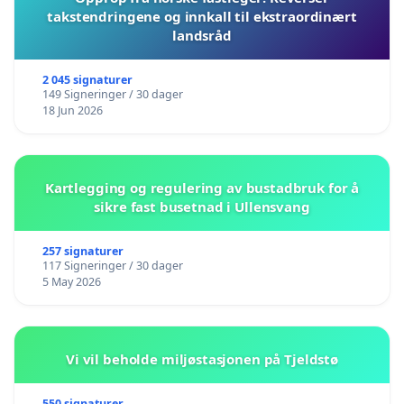
takstendringene og innkall til ekstraordinært
landsråd
2 045 signaturer
149 Signeringer / 30 dager
18 Jun 2026
Kartlegging og regulering av bustadbruk for å
sikre fast busetnad i Ullensvang
257 signaturer
117 Signeringer / 30 dager
5 May 2026
Vi vil beholde miljøstasjonen på Tjeldstø
550 signaturer