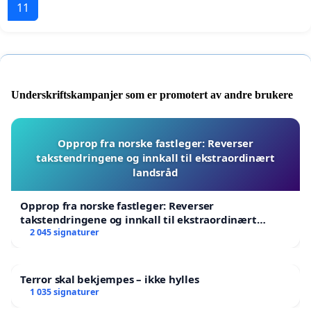
11
Underskriftskampanjer som er promotert av andre brukere
Opprop fra norske fastleger: Reverser
takstendringene og innkall til ekstraordinært
landsråd
Opprop fra norske fastleger: Reverser
takstendringene og innkall til ekstraordinært
landsråd
2 045 signaturer
Terror skal bekjempes – ikke hylles
1 035 signaturer