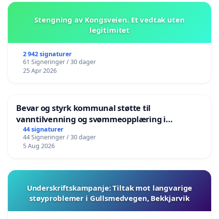
Stengning av Kongsveien. Et vedtak uten
legitimitet
2 942 signaturer
61 Signeringer / 30 dager
25 Apr 2026
Bevar og styrk kommunal støtte til
vanntilvenning og svømmeopplæring i
barnehagene i Haugesund
44 signaturer
44 Signeringer / 30 dager
5 Aug 2026
Underskriftskampanje: Tiltak mot langvarige
støyproblemer i Gullsmedvegen, Bekkjarvik