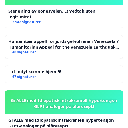
Stengning av Kongsveien. Et vedtak uten
legitimitet
2 942 signaturer
Humanitær appell for jordskjelvofrene i Venezuela /
Humanitarian Appeal for the Venezuela Earthquake
Victims
40 signaturer
La Lindyl komme hjem ❤️
67 signaturer
Gi ALLE med Idiopatisk intrakraniell hypertensjon
GLP1-analoger på blåresept!
Gi ALLE med Idiopatisk intrakraniell hypertensjon
GLP1-analoger på blåresept!