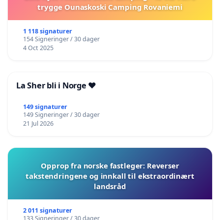
trygge Ounaskoski Camping Rovaniemi
1 118 signaturer
154 Signeringer / 30 dager
4 Oct 2025
La Sher bli i Norge ❤️
149 signaturer
149 Signeringer / 30 dager
21 Jul 2026
Opprop fra norske fastleger: Reverser
takstendringene og innkall til ekstraordinært
landsråd
2 011 signaturer
133 Signeringer / 30 dager