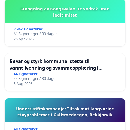
Stengning av Kongsveien. Et vedtak uten
legitimitet
2 942 signaturer
61 Signeringer / 30 dager
25 Apr 2026
Bevar og styrk kommunal støtte til
vanntilvenning og svømmeopplæring i
barnehagene i Haugesund
44 signaturer
44 Signeringer / 30 dager
5 Aug 2026
Underskriftskampanje: Tiltak mot langvarige
støyproblemer i Gullsmedvegen, Bekkjarvik
40 signaturer