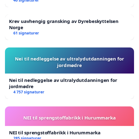
Victims
40 signaturer
Krev uavhengig gransking av Dyrebeskyttelsen
Norge
61 signaturer
Nei til nedleggelse av ultralydutdanningen for
jordmødre
Nei til nedleggelse av ultralydutdanningen for
jordmødre
4 757 signaturer
NEI til sprengstoffabrikk i Hurummarka
NEI til sprengstoffabrikk i Hurummarka
285 signaturer