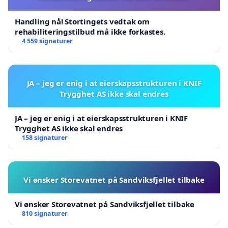
Handling nå! Stortingets vedtak om
rehabiliteringstilbud må ikke forkastes.
4 559 signaturer
JA – jeg er enig i at eierskapsstrukturen i KNIF
Trygghet AS ikke skal endres
JA – jeg er enig i at eierskapsstrukturen i KNIF
Trygghet AS ikke skal endres
158 signaturer
Vi ønsker Storevatnet på Sandviksfjellet tilbake
Vi ønsker Storevatnet på Sandviksfjellet tilbake
810 signaturer