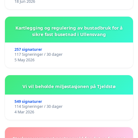
18 Jun 2026
Kartlegging og regulering av bustadbruk for å
sikre fast busetnad i Ullensvang
257 signaturer
117 Signeringer / 30 dager
5 May 2026
Vi vil beholde miljøstasjonen på Tjeldstø
549 signaturer
114 Signeringer / 30 dager
4 Mar 2026