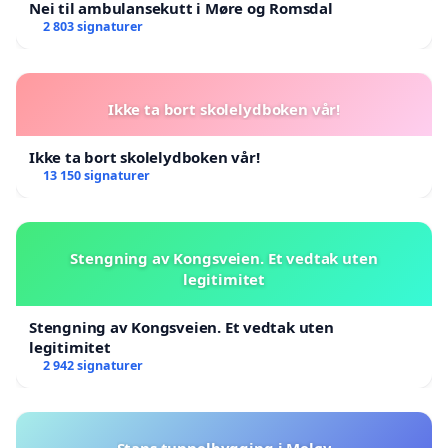
Nei til ambulansekutt i Møre og Romsdal
2 803 signaturer
Ikke ta bort skolelydboken vår!
Ikke ta bort skolelydboken vår!
13 150 signaturer
Stengning av Kongsveien. Et vedtak uten
legitimitet
Stengning av Kongsveien. Et vedtak uten
legitimitet
2 942 signaturer
Stans tunnelbygging i Meløy