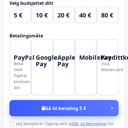
Velg budsjettet ditt
5 €
10 €
20 €
40 €
80 €
Betalingsmåte
PayPal
Google
Apple
MobilePay
Kredittk
Pay
Pay
Betal
Visa,
med
Mastercard
PayPal-
kontoen
din
Gå til betaling 5 €
Jeg aksepterer Opprop.nets
vilkår og betingelser
for