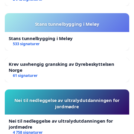
Stans tunnelbygging i Meløy
Stans tunnelbygging i Meløy
533 signaturer
Krev uavhengig gransking av Dyrebeskyttelsen
Norge
61 signaturer
Nei til nedleggelse av ultralydutdanningen for
jordmødre
Nei til nedleggelse av ultralydutdanningen for
jordmødre
4 758 signaturer