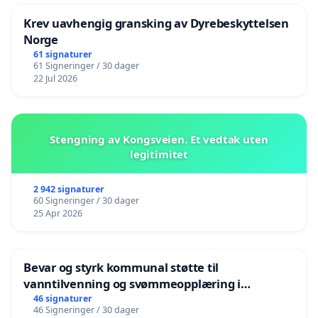
Krev uavhengig gransking av Dyrebeskyttelsen
Norge
61 signaturer
61 Signeringer / 30 dager
22 Jul 2026
Stengning av Kongsveien. Et vedtak uten
legitimitet
2 942 signaturer
60 Signeringer / 30 dager
25 Apr 2026
Bevar og styrk kommunal støtte til
vanntilvenning og svømmeopplæring i
barnehagene i Haugesund
46 signaturer
46 Signeringer / 30 dager