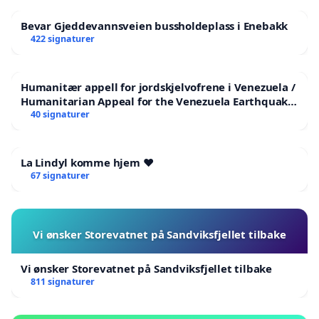
Bevar Gjeddevannsveien bussholdeplass i Enebakk
422 signaturer
Humanitær appell for jordskjelvofrene i Venezuela /
Humanitarian Appeal for the Venezuela Earthquake
Victims
40 signaturer
La Lindyl komme hjem ❤️
67 signaturer
Vi ønsker Storevatnet på Sandviksfjellet tilbake
Vi ønsker Storevatnet på Sandviksfjellet tilbake
811 signaturer