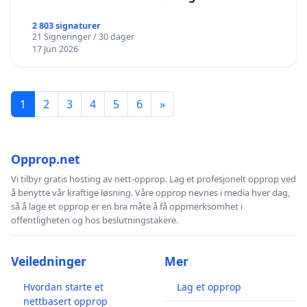
2 803 signaturer
21 Signeringer / 30 dager
17 Jun 2026
1
2
3
4
5
6
»
Opprop.net
Vi tilbyr gratis hosting av nett-opprop. Lag et profesjonelt opprop ved
å benytte vår kraftige løsning. Våre opprop nevnes i media hver dag,
så å lage et opprop er en bra måte å få oppmerksomhet i
offentligheten og hos beslutningstakere.
Veiledninger
Mer
Hvordan starte et
Lag et opprop
nettbasert opprop