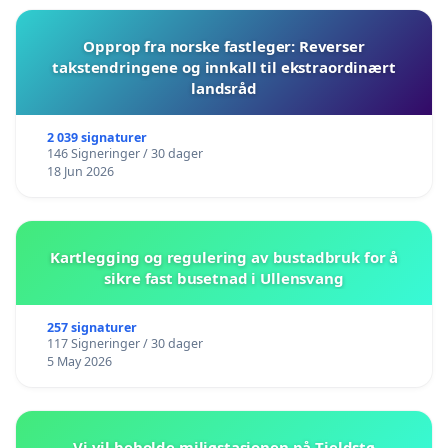
Opprop fra norske fastleger: Reverser
takstendringene og innkall til ekstraordinært
landsråd
2 039 signaturer
146 Signeringer / 30 dager
18 Jun 2026
Kartlegging og regulering av bustadbruk for å
sikre fast busetnad i Ullensvang
257 signaturer
117 Signeringer / 30 dager
5 May 2026
Vi vil beholde miljøstasjonen på Tjeldstø