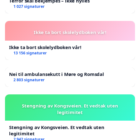
Terror skal bekjempes – ikke hylles
1 027 signaturer
Ikke ta bort skolelydboken vår!
Ikke ta bort skolelydboken vår!
13 156 signaturer
Nei til ambulansekutt i Møre og Romsdal
2 803 signaturer
Stengning av Kongsveien. Et vedtak uten
legitimitet
Stengning av Kongsveien. Et vedtak uten
legitimitet
2 942 signaturer