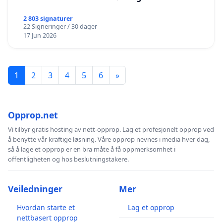
2 803 signaturer
22 Signeringer / 30 dager
17 Jun 2026
1
2
3
4
5
6
»
Opprop.net
Vi tilbyr gratis hosting av nett-opprop. Lag et profesjonelt opprop ved
å benytte vår kraftige løsning. Våre opprop nevnes i media hver dag,
så å lage et opprop er en bra måte å få oppmerksomhet i
offentligheten og hos beslutningstakere.
Veiledninger
Mer
Hvordan starte et
Lag et opprop
nettbasert opprop