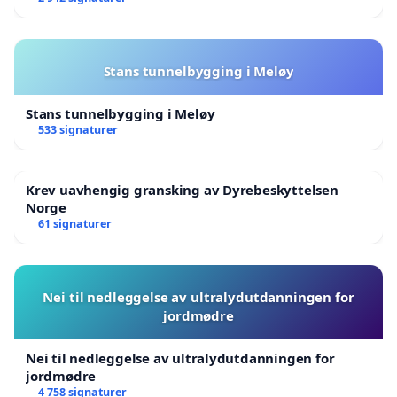
Stans tunnelbygging i Meløy
Stans tunnelbygging i Meløy
533 signaturer
Krev uavhengig gransking av Dyrebeskyttelsen
Norge
61 signaturer
Nei til nedleggelse av ultralydutdanningen for
jordmødre
Nei til nedleggelse av ultralydutdanningen for
jordmødre
4 758 signaturer