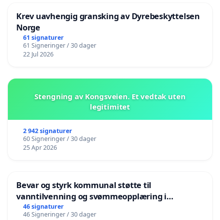
Krev uavhengig gransking av Dyrebeskyttelsen
Norge
61 signaturer
61 Signeringer / 30 dager
22 Jul 2026
Stengning av Kongsveien. Et vedtak uten
legitimitet
2 942 signaturer
60 Signeringer / 30 dager
25 Apr 2026
Bevar og styrk kommunal støtte til
vanntilvenning og svømmeopplæring i
barnehagene i Haugesund
46 signaturer
46 Signeringer / 30 dager