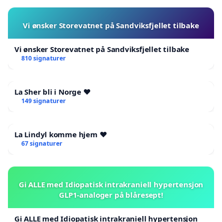
Vi ønsker Storevatnet på Sandviksfjellet tilbake
Vi ønsker Storevatnet på Sandviksfjellet tilbake
810 signaturer
La Sher bli i Norge ❤️
149 signaturer
La Lindyl komme hjem ❤️
67 signaturer
Gi ALLE med Idiopatisk intrakraniell hypertensjon
GLP1-analoger på blåresept!
Gi ALLE med Idiopatisk intrakraniell hypertensjon