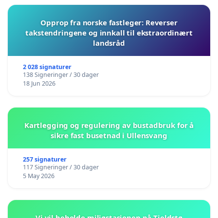
Opprop fra norske fastleger: Reverser
takstendringene og innkall til ekstraordinært
landsråd
2 028 signaturer
138 Signeringer / 30 dager
18 Jun 2026
Kartlegging og regulering av bustadbruk for å
sikre fast busetnad i Ullensvang
257 signaturer
117 Signeringer / 30 dager
5 May 2026
Vi vil beholde miljøstasjonen på Tjeldstø