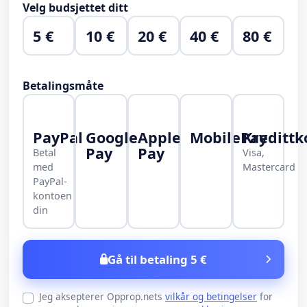
Velg budsjettet ditt
5 €
10 €
20 €
40 €
80 €
Betalingsmåte
PayPal
Google
Apple
MobilePay
Kredittk
Pay
Pay
Betal
Visa,
med
Mastercard
PayPal-
kontoen
din
Gå til betaling 5 €
Jeg aksepterer Opprop.nets
vilkår og betingelser
for