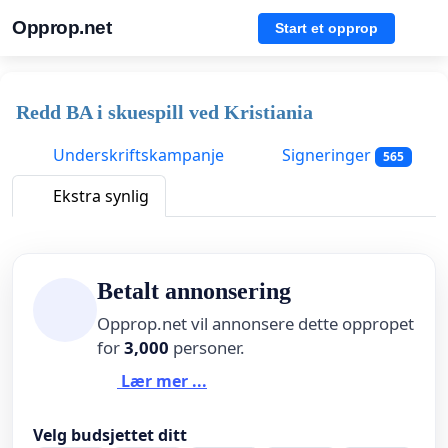
Opprop.net
Start et opprop
Redd BA i skuespill ved Kristiania
Underskriftskampanje
Signeringer
565
Ekstra synlig
Betalt annonsering
Opprop.net vil annonsere dette oppropet
for
3,000
personer.
Lær mer ...
Velg budsjettet ditt