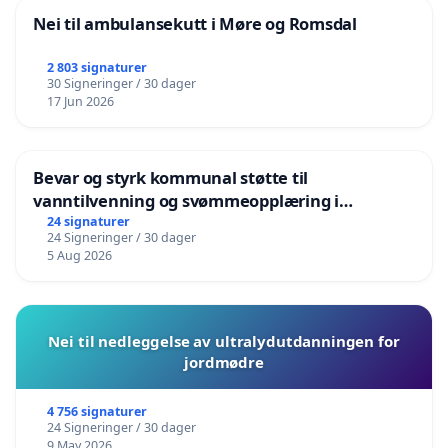
Nei til ambulansekutt i Møre og Romsdal
2 803 signaturer
30 Signeringer / 30 dager
17 Jun 2026
Bevar og styrk kommunal støtte til
vanntilvenning og svømmeopplæring i
barnehagene i Haugesund
24 signaturer
24 Signeringer / 30 dager
5 Aug 2026
Nei til nedleggelse av ultralydutdanningen for
jordmødre
4 756 signaturer
24 Signeringer / 30 dager
9 May 2026