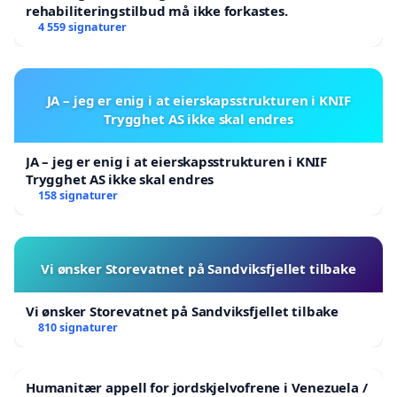
rehabiliteringstilbud må ikke forkastes.
4 559 signaturer
JA – jeg er enig i at eierskapsstrukturen i KNIF
Trygghet AS ikke skal endres
JA – jeg er enig i at eierskapsstrukturen i KNIF
Trygghet AS ikke skal endres
158 signaturer
Vi ønsker Storevatnet på Sandviksfjellet tilbake
Vi ønsker Storevatnet på Sandviksfjellet tilbake
810 signaturer
Humanitær appell for jordskjelvofrene i Venezuela /