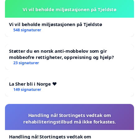
Vi vil beholde miljøstasjonen på Tjeldstø
Vi vil beholde miljøstasjonen på Tjeldstø
548 signaturer
Støtter du en norsk anti-mobbelov som gir
mobbeofre rettigheter, oppreisning og hjelp?
23 signaturer
La Sher bli i Norge ❤️
149 signaturer
Handling nå! Stortingets vedtak om
rehabiliteringstilbud må ikke forkastes.
Handling nå! Stortingets vedtak om