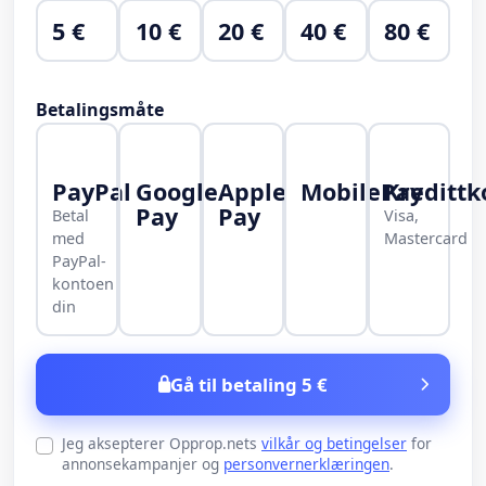
5 €
10 €
20 €
40 €
80 €
Betalingsmåte
PayPal
Google
Apple
MobilePay
Kredittk
Pay
Pay
Betal
Visa,
med
Mastercard
PayPal-
kontoen
din
Gå til betaling 5 €
Jeg aksepterer Opprop.nets
vilkår og betingelser
for
annonsekampanjer og
personvernerklæringen
.