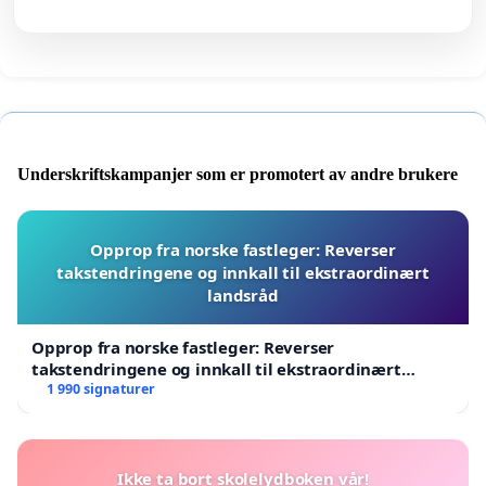
Underskriftskampanjer som er promotert av andre brukere
Opprop fra norske fastleger: Reverser
takstendringene og innkall til ekstraordinært
landsråd
Opprop fra norske fastleger: Reverser
takstendringene og innkall til ekstraordinært
landsråd
1 990 signaturer
Ikke ta bort skolelydboken vår!