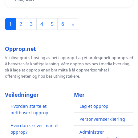
1
2
3
4
5
6
»
Opprop.net
Vi tilbyr gratis hosting av nett-opprop. Lag et profesjonelt opprop ved
å benytte vår kraftige løsning. Våre opprop nevnes i media hver dag,
så å lage et opprop er en bra måte å få oppmerksomhet i
offentligheten og hos beslutningstakere.
Veiledninger
Mer
Hvordan starte et
Lag et opprop
nettbasert opprop
Personvernserklæring
Hvordan skriver man et
opprop?
Administrer