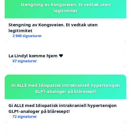
Stengning av Kongsveien. Et vedtak uten
legitimitet
Stengning av Kongsveien. Et vedtak uten
legitimitet
2 940 signaturer
La Lindyl komme hjem ❤️
67 signaturer
Gi ALLE med Idiopatisk intrakraniell hypertensjon
GLP1-analoger på blåresept!
Gi ALLE med Idiopatisk intrakraniell hypertensjon
GLP1-analoger på blåresept!
72 signaturer