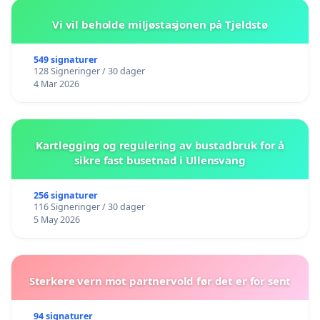
Vi vil beholde miljøstasjonen på Tjeldstø
549 signaturer
128 Signeringer / 30 dager
4 Mar 2026
Kartlegging og regulering av bustadbruk for å
sikre fast busetnad i Ullensvang
256 signaturer
116 Signeringer / 30 dager
5 May 2026
Sterkere vern mot partnervold før det er for sent
94 signaturer