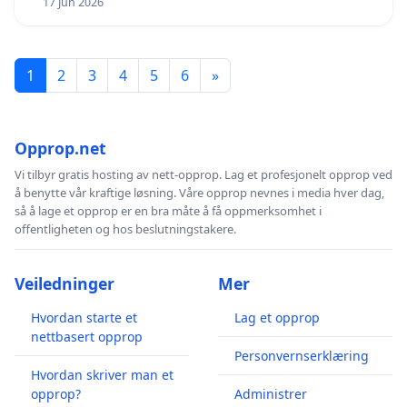
17 Jun 2026
1
2
3
4
5
6
»
Opprop.net
Vi tilbyr gratis hosting av nett-opprop. Lag et profesjonelt opprop ved
å benytte vår kraftige løsning. Våre opprop nevnes i media hver dag,
så å lage et opprop er en bra måte å få oppmerksomhet i
offentligheten og hos beslutningstakere.
Veiledninger
Mer
Hvordan starte et
Lag et opprop
nettbasert opprop
Personvernserklæring
Hvordan skriver man et
opprop?
Administrer