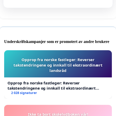
Underskriftskampanjer som er promotert av andre brukere
Opprop fra norske fastleger: Reverser
takstendringene og innkall til ekstraordinært
landsråd
Opprop fra norske fastleger: Reverser
takstendringene og innkall til ekstraordinært
landsråd
2 028 signaturer
Ikke ta bort skolelydboken vår!