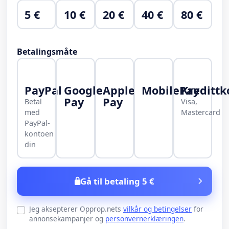
5 €
10 €
20 €
40 €
80 €
Betalingsmåte
PayPal
Google
Apple
MobilePay
Kredittk
Pay
Pay
Betal
Visa,
med
Mastercard
PayPal-
kontoen
din
Gå til betaling 5 €
Jeg aksepterer Opprop.nets
vilkår og betingelser
for
annonsekampanjer og
personvernerklæringen
.