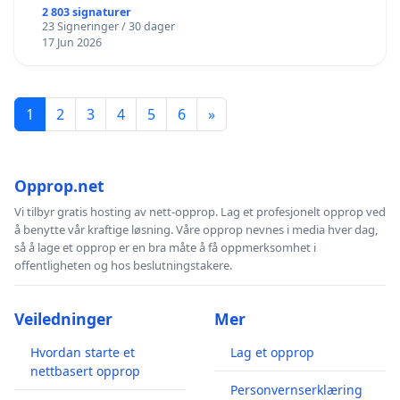
2 803 signaturer
23 Signeringer / 30 dager
17 Jun 2026
1
2
3
4
5
6
»
Opprop.net
Vi tilbyr gratis hosting av nett-opprop. Lag et profesjonelt opprop ved
å benytte vår kraftige løsning. Våre opprop nevnes i media hver dag,
så å lage et opprop er en bra måte å få oppmerksomhet i
offentligheten og hos beslutningstakere.
Veiledninger
Mer
Hvordan starte et
Lag et opprop
nettbasert opprop
Personvernserklæring