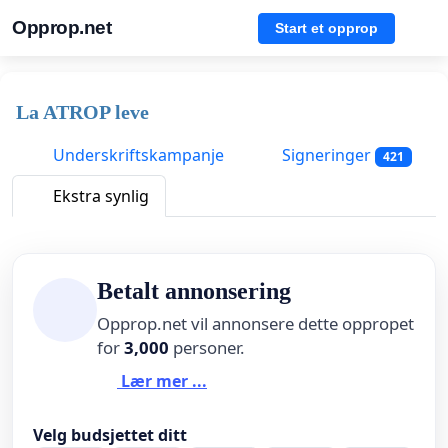
Opprop.net
Start et opprop
La ATROP leve
Underskriftskampanje
Signeringer
421
Ekstra synlig
Betalt annonsering
Opprop.net vil annonsere dette oppropet
for
3,000
personer.
Lær mer ...
Velg budsjettet ditt