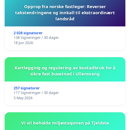
Opprop fra norske fastleger: Reverser
takstendringene og innkall til ekstraordinært
landsråd
2 028 signaturer
138 Signeringer / 30 dager
18 Jun 2026
Kartlegging og regulering av bustadbruk for å
sikre fast busetnad i Ullensvang
257 signaturer
117 Signeringer / 30 dager
5 May 2026
Vi vil beholde miljøstasjonen på Tjeldstø