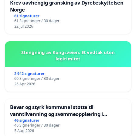
Krev uavhengig gransking av Dyrebeskyttelsen
Norge
61 signaturer
61 Signeringer / 30 dager
22 Jul 2026
Stengning av Kongsveien. Et vedtak uten
legitimitet
2 942 signaturer
60 Signeringer / 30 dager
25 Apr 2026
Bevar og styrk kommunal støtte til
vanntilvenning og svømmeopplæring i
barnehagene i Haugesund
46 signaturer
46 Signeringer / 30 dager
5 Aug 2026