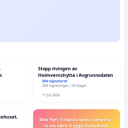
n
Stopp rivingen av
k
Heimvernshytta i Avgrunnsdalen
304 signaturer
304 Signeringer / 30 dager
11 Jul 2026
stehuset.
Ikke flytt Finlands beste camping –
la oss være trygge Ounaskoski