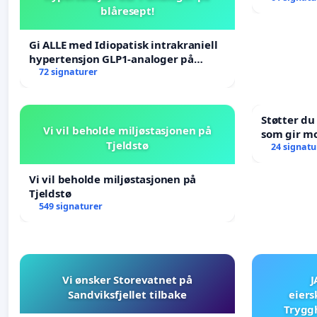
blåresept!
Gi ALLE med Idiopatisk intrakraniell
hypertensjon GLP1-analoger på
blåresept!
72 signaturer
Støtter du
Vi vil beholde miljøstasjonen på
som gir mo
Tjeldstø
oppreisnin
24 signatu
Vi vil beholde miljøstasjonen på
Tjeldstø
549 signaturer
Vi ønsker Storevatnet på
J
Sandviksfjellet tilbake
eiers
Tryggh