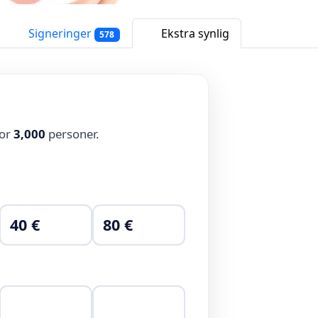
Signeringer
Ekstra synlig
578
for
3,000
personer.
40 €
80 €