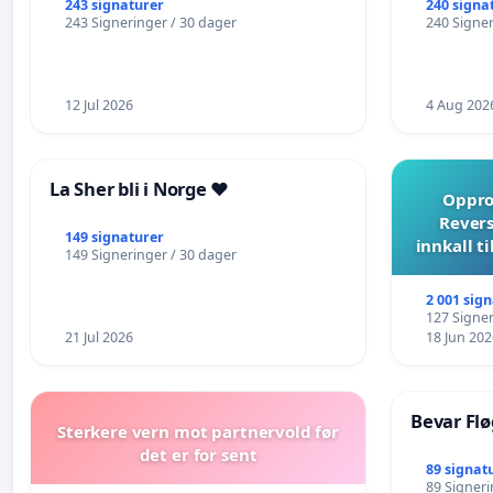
eldre
243 signaturer
240 signa
243 Signeringer / 30 dager
240 Signer
12 Jul 2026
4 Aug 202
La Sher bli i Norge ❤️
Opprop
Revers
149 signaturer
innkall t
149 Signeringer / 30 dager
2 001 sig
127 Signer
21 Jul 2026
18 Jun 202
Bevar Flø
Sterkere vern mot partnervold før
det er for sent
89 signat
89 Signeri