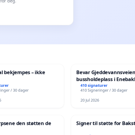
for deg.
al bekjempes – ikke
Bevar Gjeddevannsveie
bussholdeplass i Enebak
turer
410 signaturer
inger / 30 dager
410 Signeringer / 30 dager
6
20 Jul 2026
rpsene den støtten de
Signer til støtte for Bak
!