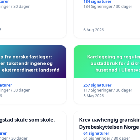
turer
184 signaturer
inger / 30 dager
184 Signeringer / 30 dager
6
6 Aug 2026
 fra norske fastleger:
Kartlegging og regule
er takstendringene og
bustadbruk for å sikr
il ekstraordinært landsråd
busetnad i Ullensv
naturer
257 signaturer
inger / 30 dager
117 Signeringer / 30 dager
6
5 May 2026
gstad skule som skole.
Krev uavhengig granski
Dyrebeskyttelsen Norge
urer
61 signaturer
nger / 30 dager
61 Signeringer / 30 dager