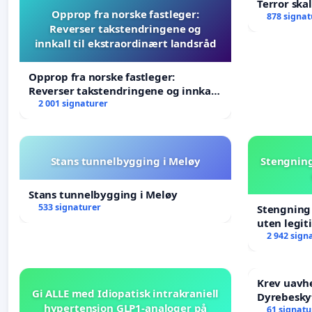
Terror ska
Opprop fra norske fastleger:
878 signat
Reverser takstendringene og
innkall til ekstraordinært landsråd
Opprop fra norske fastleger:
Reverser takstendringene og innkall
til ekstraordinært landsråd
2 001 signaturer
Stans tunnelbygging i Meløy
Stengning
Stans tunnelbygging i Meløy
533 signaturer
Stengning 
uten legit
2 942 sign
Krev uavh
Gi ALLE med Idiopatisk intrakraniell
Dyrebesky
hypertensjon GLP1-analoger på
61 signatu