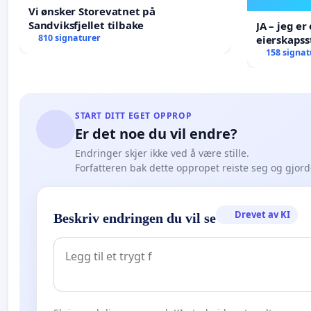
Vi ønsker Storevatnet på
Sandviksfjellet tilbake
JA – jeg er 
810 signaturer
eierskapss
AS ikke sk
158 signat
START DITT EGET OPPROP
Er det noe du vil endre?
Endringer skjer ikke ved å være stille.
Forfatteren bak dette oppropet reiste seg og gjor
Drevet av KI
Beskriv endringen du vil se