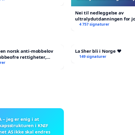
Nei til nedleggelse av
ultralydutdanningen for 
4 757 signaturer
 en norsk anti-mobbelov
La Sher bli i Norge ❤️
bbeofre rettigheter,
149 signaturer
g og hjelp?
rer
A – jeg er enig i at
kapsstrukturen i KNIF
et AS ikke skal endres