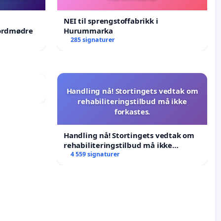
NEI til sprengstoffabrikk i
jordmødre
Hurummarka
285 signaturer
Handling nå! Stortingets vedtak om
rehabiliteringstilbud må ikke
forkastes.
Handling nå! Stortingets vedtak om
rehabiliteringstilbud må ikke
forkastes.
4 559 signaturer