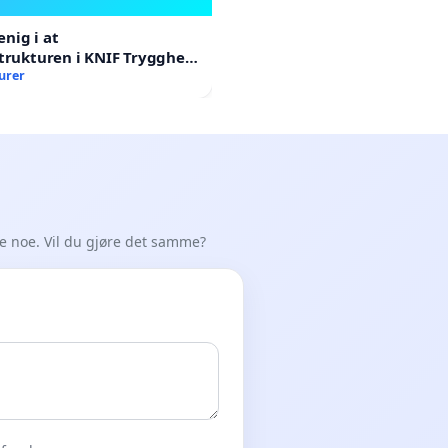
enig i at
trukturen i KNIF Trygghet
al endres
urer
de noe. Vil du gjøre det samme?