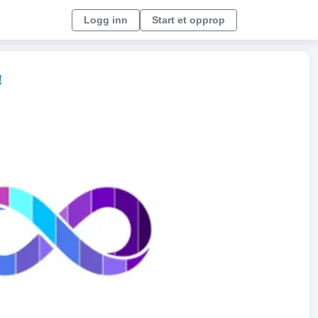
Logg inn
Start et opprop
!