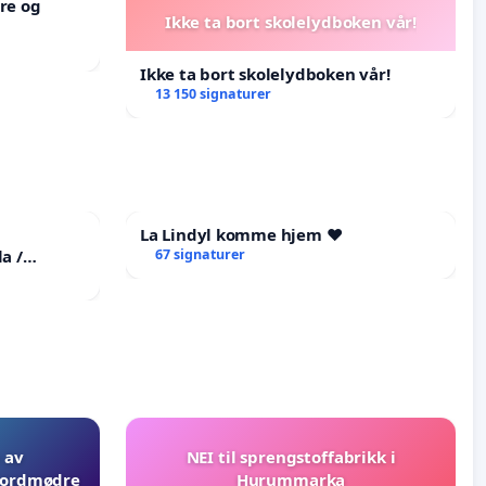
re og
Ikke ta bort skolelydboken vår!
Ikke ta bort skolelydboken vår!
13 150 signaturer
La Lindyl komme hjem ❤️
a /
67 signaturer
he
tims
 av
NEI til sprengstoffabrikk i
 jordmødre
Hurummarka