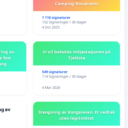
Camping Rovaniemi
1 116 signaturer
152 Signeringer / 30 dager
4 Oct 2025
ring av
Vi vil beholde miljøstasjonen på
e fast
Tjeldstø
ang
549 signaturer
114 Signeringer / 30 dager
4 Mar 2026
ng av
Stengning av Kongsveien. Et vedtak
uten legitimitet