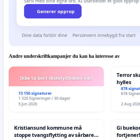
Skriv med dine egne ord. KI utarbeider et godt opprop 
Generer opprop
Dine data forblir dine
Personvern innebygd fra start
Andre underskriftkampanjer du kan ha interesse av
Terror sk
Ikke ta bort skolelydboken vår!
hylles
878 signa
13 150 signaturer
878 Signer
1 320 Signeringer / 30 dager
5 Jun 2026
2 Aug 202
Kristiansund kommune må
Gi bueko
stoppe tvangsflytting av sårbare
fortjener