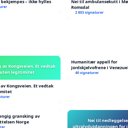
l bekjempes – ikke hylles
Nei til ambulansekutt i Mø
urer
Romsdal
2 803 signaturer
Humanitær appell for
 av Kongsveien. Et vedtak
jordskjelvofrene i Venezuel
uten legitimitet
Humanitarian Appeal for t
40 signaturer
Venezuela Earthquake Vic
av Kongsveien. Et vedtak
imitet
aturer
engig gransking av
Nei til nedleggelse
ttelsen Norge
ultralydutdanningen for
rer