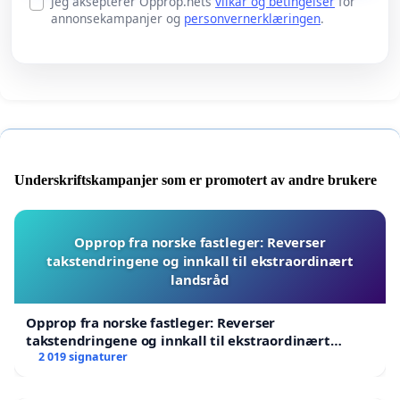
Jeg aksepterer Opprop.nets
vilkår og betingelser
for
annonsekampanjer og
personvernerklæringen
.
Underskriftskampanjer som er promotert av andre brukere
Opprop fra norske fastleger: Reverser
takstendringene og innkall til ekstraordinært
landsråd
Opprop fra norske fastleger: Reverser
takstendringene og innkall til ekstraordinært
landsråd
2 019 signaturer