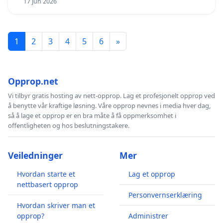
17 Jun 2026
1
2
3
4
5
6
»
Opprop.net
Vi tilbyr gratis hosting av nett-opprop. Lag et profesjonelt opprop ved
å benytte vår kraftige løsning. Våre opprop nevnes i media hver dag,
så å lage et opprop er en bra måte å få oppmerksomhet i
offentligheten og hos beslutningstakere.
Veiledninger
Mer
Hvordan starte et
Lag et opprop
nettbasert opprop
Personvernserklæring
Hvordan skriver man et
opprop?
Administrer