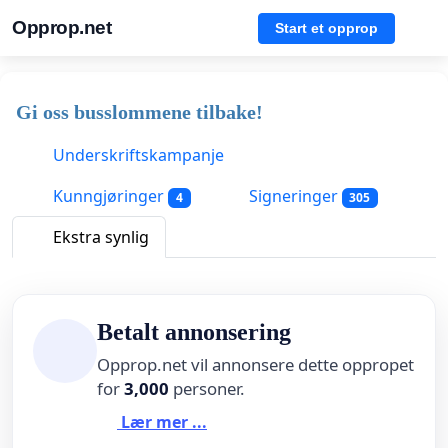
Opprop.net
Start et opprop
Gi oss busslommene tilbake!
Underskriftskampanje
Kunngjøringer
Signeringer
4
305
Ekstra synlig
Betalt annonsering
Opprop.net vil annonsere dette oppropet
for
3,000
personer.
Lær mer ...