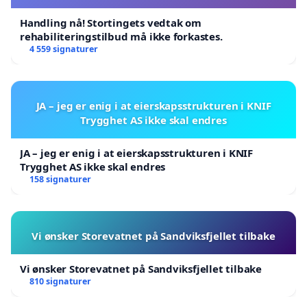
Handling nå! Stortingets vedtak om
rehabiliteringstilbud må ikke forkastes.
4 559 signaturer
JA – jeg er enig i at eierskapsstrukturen i KNIF
Trygghet AS ikke skal endres
JA – jeg er enig i at eierskapsstrukturen i KNIF
Trygghet AS ikke skal endres
158 signaturer
Vi ønsker Storevatnet på Sandviksfjellet tilbake
Vi ønsker Storevatnet på Sandviksfjellet tilbake
810 signaturer