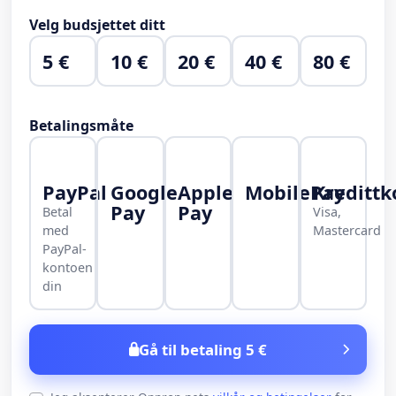
Velg budsjettet ditt
5 €
10 €
20 €
40 €
80 €
Betalingsmåte
PayPal
Google
Apple
MobilePay
Kredittk
Pay
Pay
Betal
Visa,
med
Mastercard
PayPal-
kontoen
din
Gå til betaling 5 €