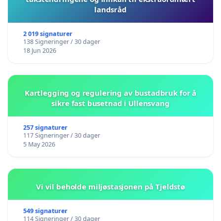
landsråd
2 019 signaturer
138 Signeringer / 30 dager
18 Jun 2026
Kartlegging og regulering av bustadbruk for å
sikre fast busetnad i Ullensvang
257 signaturer
117 Signeringer / 30 dager
5 May 2026
Vi vil beholde miljøstasjonen på Tjeldstø
549 signaturer
114 Signeringer / 30 dager