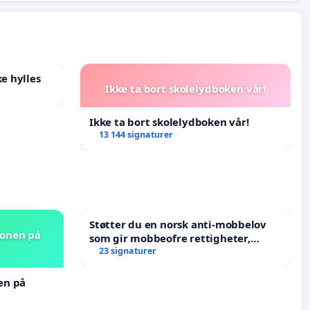
e hylles
Ikke ta bort skolelydboken vår!
Ikke ta bort skolelydboken vår!
13 144 signaturer
Støtter du en norsk anti-mobbelov
jonen på
som gir mobbeofre rettigheter,
oppreisning og hjelp?
23 signaturer
nen på