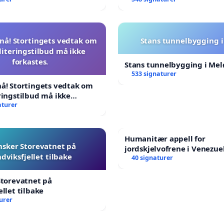
nå! Stortingets vedtak om
Stans tunnelbygging i
literingstilbud må ikke
forkastes.
Stans tunnelbygging i Mel
533 signaturer
å! Stortingets vedtak om
ringstilbud må ikke
aturer
Humanitær appell for
nsker Storevatnet på
jordskjelvofrene i Venezuel
dviksfjellet tilbake
Humanitarian Appeal for t
40 signaturer
Venezuela Earthquake Vic
Storevatnet på
ellet tilbake
urer