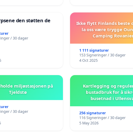
rpsene den støtten de
Ikke flytt Finlands beste
!
la oss være trygge Oun
turer
Camping Rovanie
inger / 30 dager
1 111 signaturer
153 Signeringer / 30 dager
6
4 Oct 2025
beholde miljøstasjonen på
Kartlegging og regule
Tjeldstø
bustadbruk for å sikr
busetnad i Ullensv
turer
inger / 30 dager
256 signaturer
116 Signeringer / 30 dager
6
5 May 2026