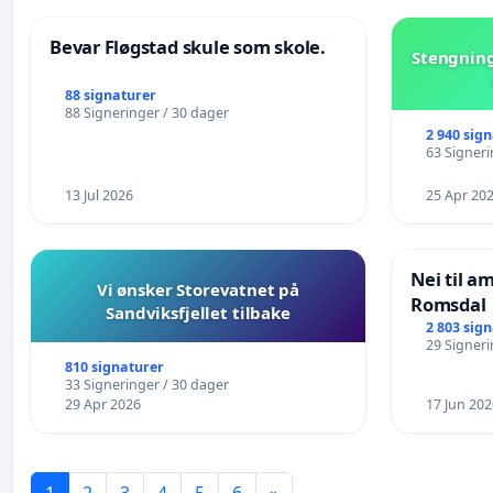
Bevar Fløgstad skule som skole.
Stengning
88 signaturer
88 Signeringer / 30 dager
2 940 sig
63 Signeri
13 Jul 2026
25 Apr 20
Nei til a
Vi ønsker Storevatnet på
Romsdal
Sandviksfjellet tilbake
2 803 sig
29 Signeri
810 signaturer
33 Signeringer / 30 dager
29 Apr 2026
17 Jun 202