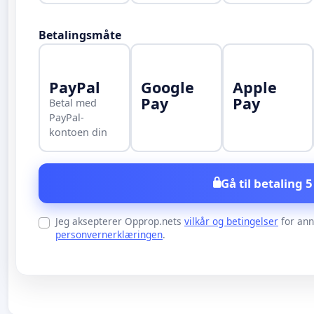
Betalingsmåte
PayPal
Google
Apple
Pay
Pay
Betal med
PayPal-
kontoen din
Gå til betaling 5
Jeg aksepterer Opprop.nets
vilkår og betingelser
for an
personvernerklæringen
.