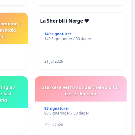
La Sher bli i Norge ❤️
 camping –
askoski
149 signaturer
mi
149 Signeringer / 30 dager
21 Jul 2026
ring av
Sterkere vern mot partnervold før
e fast
det er for sent
ang
93 signaturer
93 Signeringer / 30 dager
29 Jul 2026