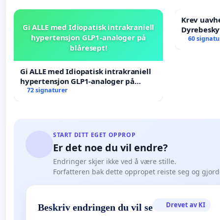
Krev uavh
Gi ALLE med Idiopatisk intrakraniell
Dyrebesky
hypertensjon GLP1-analoger på
60 signatu
blåresept!
Gi ALLE med Idiopatisk intrakraniell
hypertensjon GLP1-analoger på
blåresept!
72 signaturer
START DITT EGET OPPROP
Er det noe du vil endre?
Endringer skjer ikke ved å være stille.
Forfatteren bak dette oppropet reiste seg og gjor
Drevet av KI
Beskriv endringen du vil se