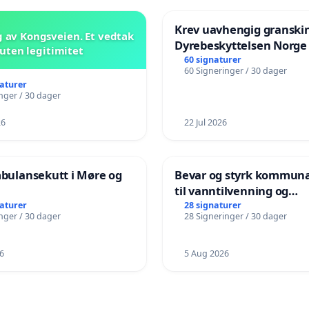
Krev uavhengig granski
 av Kongsveien. Et vedtak
Dyrebeskyttelsen Norge
uten legitimitet
60 signaturer
60 Signeringer / 30 dager
naturer
nger / 30 dager
26
22 Jul 2026
mbulansekutt i Møre og
Bevar og styrk kommuna
til vanntilvenning og
svømmeopplæring i bar
naturer
28 signaturer
nger / 30 dager
28 Signeringer / 30 dager
i Haugesund
6
5 Aug 2026