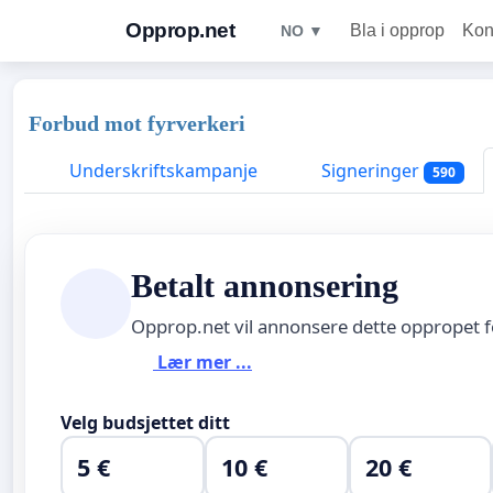
Opprop.net
Bla i opprop
Kon
NO ▼
Forbud mot fyrverkeri
Underskriftskampanje
Signeringer
590
Betalt annonsering
Opprop.net vil annonsere dette oppropet 
Lær mer ...
Velg budsjettet ditt
5 €
10 €
20 €