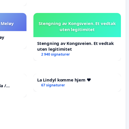
 Meløy
Stengning av Kongsveien. Et vedtak
uten legitimitet
øy
Stengning av Kongsveien. Et vedtak
uten legitimitet
2 940 signaturer
La Lindyl komme hjem ❤️
a /
67 signaturer
he
tims