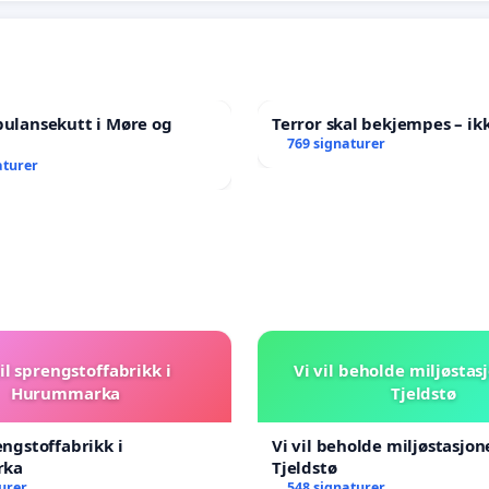
bulansekutt i Møre og
Terror skal bekjempes – ikk
769 signaturer
aturer
il sprengstoffabrikk i
Vi vil beholde miljøstas
Hurummarka
Tjeldstø
engstoffabrikk i
Vi vil beholde miljøstasjo
rka
Tjeldstø
urer
548 signaturer