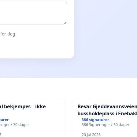
for deg.
al bekjempes – ikke
Bevar Gjeddevannsveie
bussholdeplass i Enebak
turer
386 signaturer
inger / 30 dager
386 Signeringer / 30 dager
6
20 Jul 2026