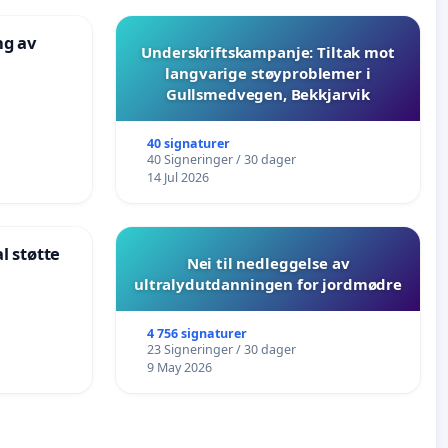
ng av
Underskriftskampanje: Tiltak mot
langvarige støyproblemer i
Gullsmedvegen, Bekkjarvik
40 signaturer
40 Signeringer / 30 dager
14 Jul 2026
l støtte
Nei til nedleggelse av
ultralydutdanningen for jordmødre
nehagene
4 756 signaturer
23 Signeringer / 30 dager
9 May 2026