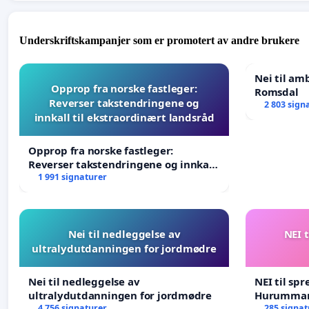
Underskriftskampanjer som er promotert av andre brukere
Nei til am
Opprop fra norske fastleger:
Romsdal
Reverser takstendringene og
2 803 sign
innkall til ekstraordinært landsråd
Opprop fra norske fastleger:
Reverser takstendringene og innkall
til ekstraordinært landsråd
1 991 signaturer
Nei til nedleggelse av
NEI t
ultralydutdanningen for jordmødre
Nei til nedleggelse av
NEI til spr
ultralydutdanningen for jordmødre
Hurumma
4 756 signaturer
285 signat