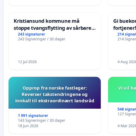
Kristiansund kommune må
Gi bueko
stoppe tvangsflytting av sårbare
fortjener
eldre
243 signaturer
214 signa
243 Signeringer / 30 dager
214 Signer
12 Jul 2026
4 Aug 202
Opprop fra norske fastleger:
Vi vil 
Reverser takstendringene og
innkall til ekstraordinært landsråd
548 signa
127 Signer
1 991 signaturer
143 Signeringer / 30 dager
18 Jun 2026
4 Mar 202