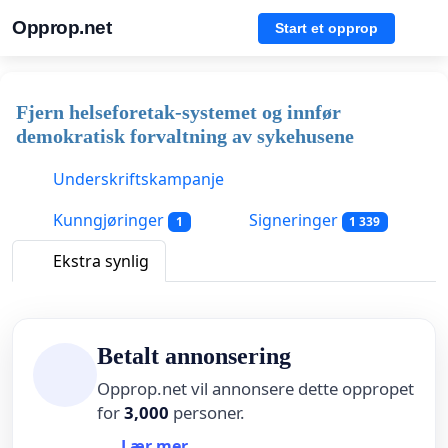
Opprop.net
Start et opprop
Fjern helseforetak-systemet og innfør
demokratisk forvaltning av sykehusene
Underskriftskampanje
Kunngjøringer
Signeringer
1
1 339
Ekstra synlig
Betalt annonsering
Opprop.net vil annonsere dette oppropet
for
3,000
personer.
Lær mer ...