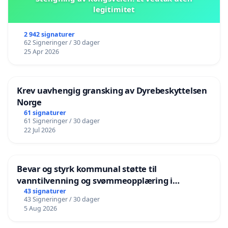
legitimitet
2 942 signaturer
62 Signeringer / 30 dager
25 Apr 2026
Krev uavhengig gransking av Dyrebeskyttelsen
Norge
61 signaturer
61 Signeringer / 30 dager
22 Jul 2026
Bevar og styrk kommunal støtte til
vanntilvenning og svømmeopplæring i
barnehagene i Haugesund
43 signaturer
43 Signeringer / 30 dager
5 Aug 2026