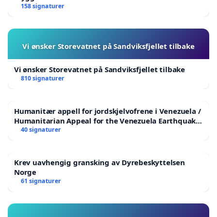
158 signaturer
Vi ønsker Storevatnet på Sandviksfjellet tilbake
Vi ønsker Storevatnet på Sandviksfjellet tilbake
810 signaturer
Humanitær appell for jordskjelvofrene i Venezuela /
Humanitarian Appeal for the Venezuela Earthquake
Victims
40 signaturer
Krev uavhengig gransking av Dyrebeskyttelsen
Norge
61 signaturer