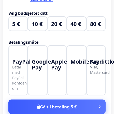
Velg budsjettet ditt
5 €
10 €
20 €
40 €
80 €
Betalingsmåte
PayPal
Google
Apple
MobilePay
Kredittk
Pay
Pay
Betal
Visa,
med
Mastercard
PayPal-
kontoen
din
Gå til betaling 5 €