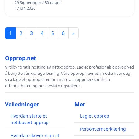
29 Signeringer / 30 dager
17 Jun 2026
1
2
3
4
5
6
»
Opprop.net
Vi tilbyr gratis hosting av nett-opprop. Lag et profesjonelt opprop ved
å benytte vår kraftige løsning. Våre opprop nevnes i media hver dag,
så å lage et opprop er en bra måte å få oppmerksomhet i
offentligheten og hos beslutningstakere.
Veiledninger
Mer
Hvordan starte et
Lag et opprop
nettbasert opprop
Personvernserklæring
Hvordan skriver man et