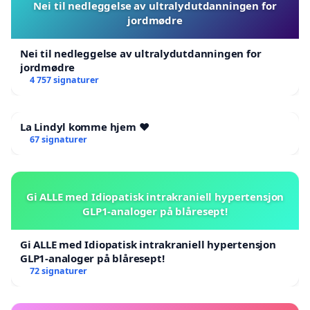
Nei til nedleggelse av ultralydutdanningen for
jordmødre
Nei til nedleggelse av ultralydutdanningen for
jordmødre
4 757 signaturer
La Lindyl komme hjem ❤️
67 signaturer
Gi ALLE med Idiopatisk intrakraniell hypertensjon
GLP1-analoger på blåresept!
Gi ALLE med Idiopatisk intrakraniell hypertensjon
GLP1-analoger på blåresept!
72 signaturer