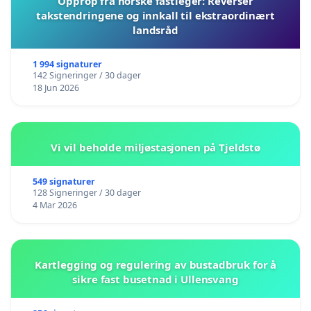
Opprop fra norske fastleger: Reverser
takstendringene og innkall til ekstraordinært
landsråd
1 994 signaturer
142 Signeringer / 30 dager
18 Jun 2026
Vi vil beholde miljøstasjonen på Tjeldstø
549 signaturer
128 Signeringer / 30 dager
4 Mar 2026
Kartlegging og regulering av bustadbruk for å
sikre fast busetnad i Ullensvang