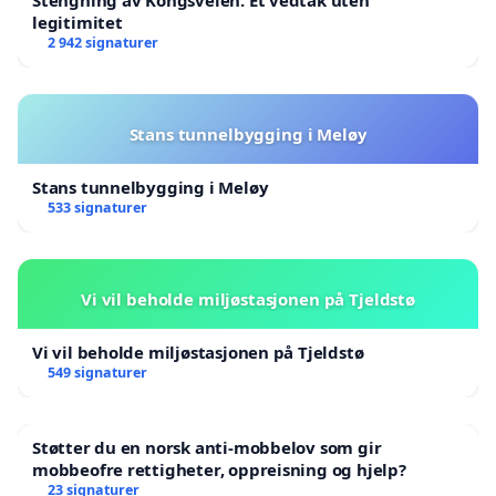
Stengning av Kongsveien. Et vedtak uten
legitimitet
2 942 signaturer
Stans tunnelbygging i Meløy
Stans tunnelbygging i Meløy
533 signaturer
Vi vil beholde miljøstasjonen på Tjeldstø
Vi vil beholde miljøstasjonen på Tjeldstø
549 signaturer
Støtter du en norsk anti-mobbelov som gir
mobbeofre rettigheter, oppreisning og hjelp?
23 signaturer