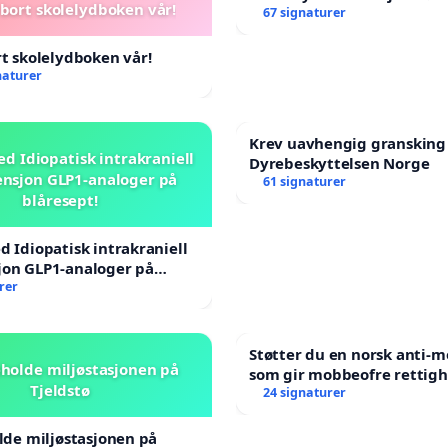
 bort skolelydboken vår!
67 signaturer
rt skolelydboken vår!
naturer
Krev uavhengig gransking
ed Idiopatisk intrakraniell
Dyrebeskyttelsen Norge
nsjon GLP1-analoger på
61 signaturer
blåresept!
d Idiopatisk intrakraniell
jon GLP1-analoger på
rer
Støtter du en norsk anti-
beholde miljøstasjonen på
som gir mobbeofre rettigh
Tjeldstø
oppreisning og hjelp?
24 signaturer
olde miljøstasjonen på