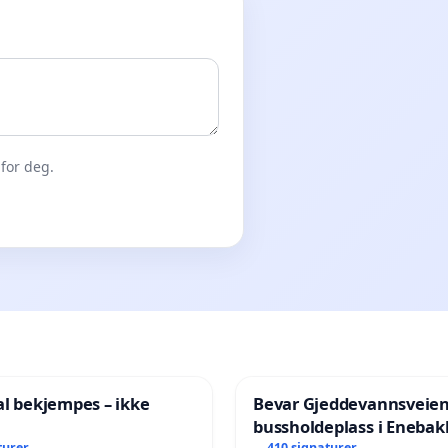
for deg.
al bekjempes – ikke
Bevar Gjeddevannsveie
bussholdeplass i Enebak
turer
410 signaturer