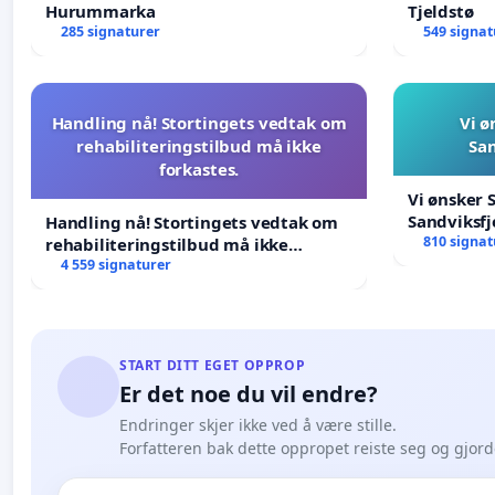
Hurummarka
Tjeldstø
285 signaturer
549 signat
Handling nå! Stortingets vedtak om
Vi ø
rehabiliteringstilbud må ikke
San
forkastes.
Vi ønsker 
Sandviksfj
Handling nå! Stortingets vedtak om
810 signat
rehabiliteringstilbud må ikke
forkastes.
4 559 signaturer
START DITT EGET OPPROP
Er det noe du vil endre?
Endringer skjer ikke ved å være stille.
Forfatteren bak dette oppropet reiste seg og gjor