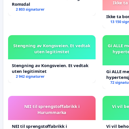
Ikke ta
Romsdal
2 803 signaturer
Ikke ta bo
13 150 sig
Stengning av Kongsveien. Et vedtak
Gi ALLE m
uten legitimitet
hyperte
Stengning av Kongsveien. Et vedtak
uten legitimitet
Gi ALLE me
2 942 signaturer
hypertens
blåresept!
72 signatu
NEI til sprengstoffabrikk i
Vi vil 
Hurummarka
NEI til sprengstoffabrikk i
Vi vil beh