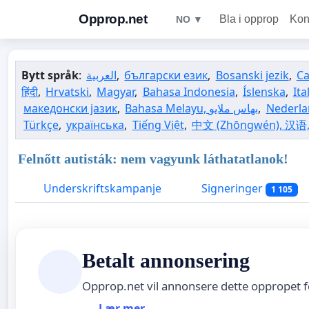
Opprop.net
Bla i opprop
Kon
NO ▼
Bytt språk
:
العربية
,
български език
,
Bosanski jezik
,
Ca
हिंदी
,
Hrvatski
,
Magyar
,
Bahasa Indonesia
,
Íslenska
,
Ita
македонски јазик
,
,
Nederla
Türkçe
,
українська
,
Tiếng Việt
,
中文 (Zhōngwén), 汉语
Felnőtt autisták: nem vagyunk láthatatlanok!
Underskriftskampanje
Signeringer
1 105
Betalt annonsering
Opprop.net vil annonsere dette oppropet 
Lær mer ...