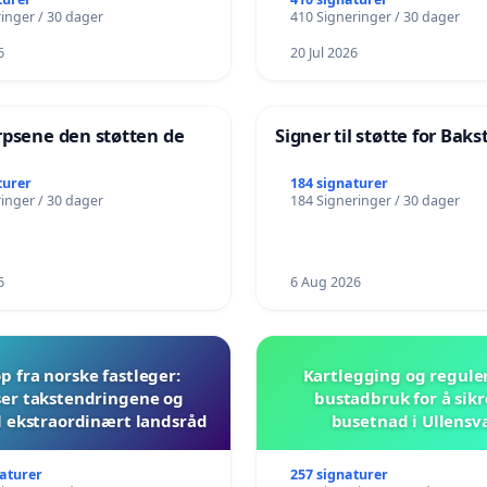
inger / 30 dager
410 Signeringer / 30 dager
6
20 Jul 2026
rpsene den støtten de
Signer til støtte for Bak
!
turer
184 signaturer
inger / 30 dager
184 Signeringer / 30 dager
6
6 Aug 2026
 fra norske fastleger:
Kartlegging og regule
er takstendringene og
bustadbruk for å sikr
il ekstraordinært landsråd
busetnad i Ullensv
naturer
257 signaturer