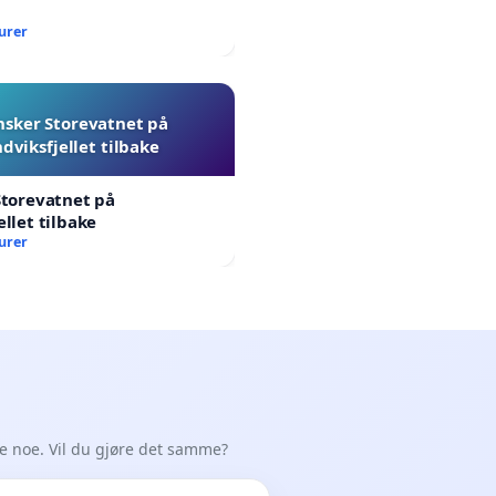
urer
nsker Storevatnet på
dviksfjellet tilbake
Storevatnet på
ellet tilbake
urer
de noe. Vil du gjøre det samme?