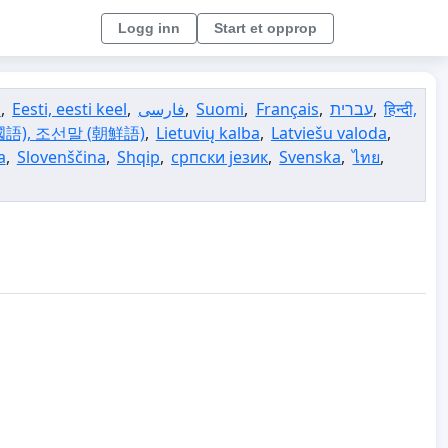
Logg inn
Start et opprop
l
,
Eesti, eesti keel
,
فارسی
,
Suomi
,
Français
,
עברית
,
हिन्दी,
語), 조선말 (朝鮮語)
,
Lietuvių kalba
,
Latviešu valoda
,
a
,
Slovenščina
,
Shqip
,
српски језик
,
Svenska
,
ไทย
,