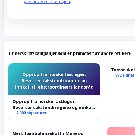
personvernerklæringen
.
Underskriftskampanjer som er promotert av andre brukere
Terror ska
Opprop fra norske fastleger:
872 signat
Reverser takstendringene og
innkall til ekstraordinært landsråd
Opprop fra norske fastleger:
Reverser takstendringene og innkall
til ekstraordinært landsråd
2 000 signaturer
Nei til ambulansekutt i Møre og