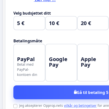
Velg budsjettet ditt
5 €
10 €
20 €
Betalingsmåte
PayPal
Google
Apple
Pay
Pay
Betal med
PayPal-
kontoen din
Gå til betaling 5
Jeg aksepterer Opprop.nets
vilkår og betingelser
for an