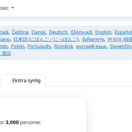
takt:
talà
,
Čeština
,
Dansk
,
Deutsch
,
Ελληνικά
,
English
,
Españo
liano
,
日本語 (にほんご／にっぽんご)
,
ქართული
,
한국어 (韓國
nds
,
Polski
,
Português
,
Română
,
русский язык
,
Slovenčin
, 漢語
Ekstra synlig
for
3,000
personer.