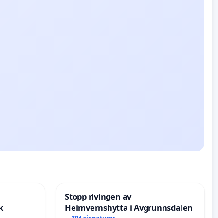
n
Stopp rivingen av
k
Heimvernshytta i Avgrunnsdalen
304 signaturer