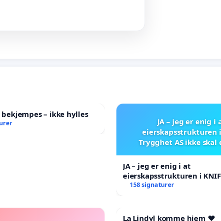
l bekjempes – ikke hylles
JA – jeg er enig i 
urer
eierskapsstrukturen 
Trygghet AS ikke skal
JA – jeg er enig i at
eierskapsstrukturen i KNI
AS ikke skal endres
158 signaturer
La Lindyl komme hjem ❤️