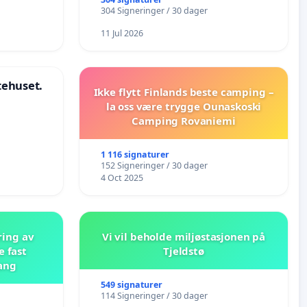
304 Signeringer / 30 dager
11 Jul 2026
stehuset.
Ikke flytt Finlands beste camping –
la oss være trygge Ounaskoski
Camping Rovaniemi
1 116 signaturer
152 Signeringer / 30 dager
4 Oct 2025
ring av
Vi vil beholde miljøstasjonen på
e fast
Tjeldstø
ang
549 signaturer
114 Signeringer / 30 dager