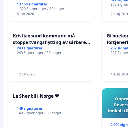
13 150 signaturer
872 Signer
1 320 Signeringer / 30 dager
5 Jun 2026
2 Aug 202
Kristiansund kommune må
Gi bueko
stoppe tvangsflytting av sårbare
fortjener
eldre
243 signaturer
237 signa
243 Signeringer / 30 dager
237 Signer
12 Jul 2026
4 Aug 202
La Sher bli i Norge ❤️
Opprop
Revers
149 signaturer
innkall t
149 Signeringer / 30 dager
2 000 sig