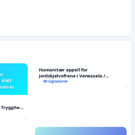
Humanitær appell for
at
jordskjelvofrene i Venezuela /
i KNIF
Humanitarian Appeal for the
40 signaturer
 endres
Venezuela Earthquake Victims
F Trygghet