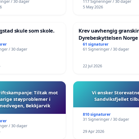
inger / 30 dager
117 Signeringer / 30 dager
6
5 May 2026
gstad skule som skole.
Krev uavhengig granski
Dyrebeskyttelsen Norge
urer
61 signaturer
nger / 30 dager
61 Signeringer / 30 dager
6
22 Jul 2026
iftskampanje: Tiltak mot
Vi ønsker Storevatn
arige støyproblemer i
Sandviksfjellet til
medvegen, Bekkjarvik
810 signaturer
31 Signeringer / 30 dager
urer
nger / 30 dager
6
29 Apr 2026