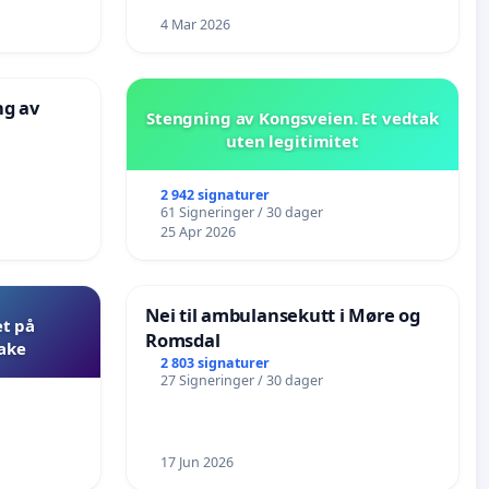
4 Mar 2026
ng av
Stengning av Kongsveien. Et vedtak
uten legitimitet
2 942 signaturer
61 Signeringer / 30 dager
25 Apr 2026
Nei til ambulansekutt i Møre og
et på
Romsdal
bake
2 803 signaturer
27 Signeringer / 30 dager
17 Jun 2026