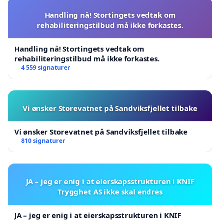
Handling nå! Stortingets vedtak om
rehabiliteringstilbud må ikke forkastes.
Handling nå! Stortingets vedtak om
rehabiliteringstilbud må ikke forkastes.
4 559 signaturer
Vi ønsker Storevatnet på Sandviksfjellet tilbake
Vi ønsker Storevatnet på Sandviksfjellet tilbake
810 signaturer
JA – jeg er enig i at eierskapsstrukturen i KNIF
Trygghet AS ikke skal endres
JA – jeg er enig i at eierskapsstrukturen i KNIF