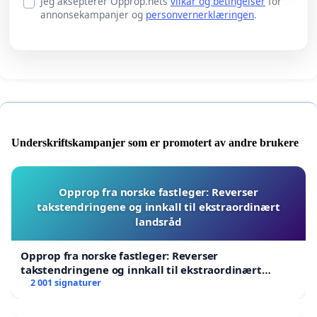
Jeg aksepterer Opprop.nets
vilkår og betingelser
for
annonsekampanjer og
personvernerklæringen
.
Underskriftskampanjer som er promotert av andre brukere
Opprop fra norske fastleger: Reverser
takstendringene og innkall til ekstraordinært
landsråd
Opprop fra norske fastleger: Reverser
takstendringene og innkall til ekstraordinært
landsråd
2 001 signaturer