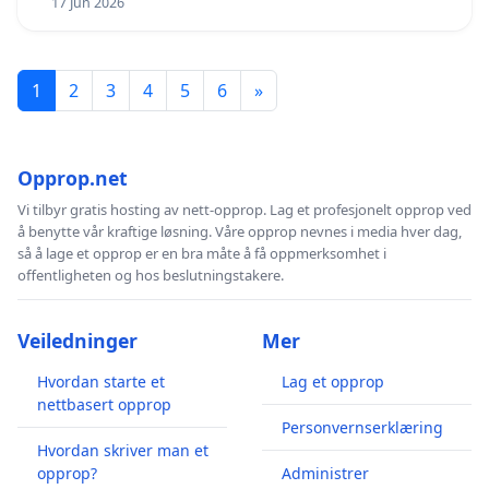
17 Jun 2026
1
2
3
4
5
6
»
Opprop.net
Vi tilbyr gratis hosting av nett-opprop. Lag et profesjonelt opprop ved
å benytte vår kraftige løsning. Våre opprop nevnes i media hver dag,
så å lage et opprop er en bra måte å få oppmerksomhet i
offentligheten og hos beslutningstakere.
Veiledninger
Mer
Hvordan starte et
Lag et opprop
nettbasert opprop
Personvernserklæring
Hvordan skriver man et
opprop?
Administrer