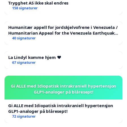
Trygghet AS ikke skal endres
158 signaturer
Humanitær appell for jordskjelvofrene i Venezuela /
Humanitarian Appeal for the Venezuela Earthquake
Victims
40 signaturer
La Lindyl komme hjem ❤️
67 signaturer
Gi ALLE med Idiopatisk intrakraniell hypertensjon
GLP1-analoger på blåresept!
Gi ALLE med Idiopatisk intrakraniell hypertensjon
GLP1-analoger på blåresept!
72 signaturer