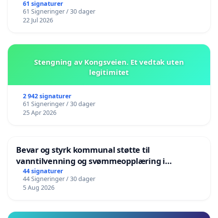
61 signaturer
61 Signeringer / 30 dager
22 Jul 2026
Stengning av Kongsveien. Et vedtak uten
legitimitet
2 942 signaturer
61 Signeringer / 30 dager
25 Apr 2026
Bevar og styrk kommunal støtte til
vanntilvenning og svømmeopplæring i
barnehagene i Haugesund
44 signaturer
44 Signeringer / 30 dager
5 Aug 2026