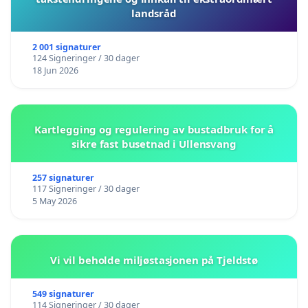
landsråd
2 001 signaturer
124 Signeringer / 30 dager
18 Jun 2026
Kartlegging og regulering av bustadbruk for å
sikre fast busetnad i Ullensvang
257 signaturer
117 Signeringer / 30 dager
5 May 2026
Vi vil beholde miljøstasjonen på Tjeldstø
549 signaturer
114 Signeringer / 30 dager