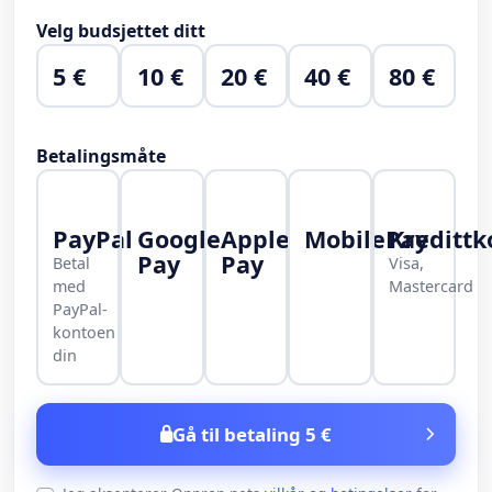
Velg budsjettet ditt
5 €
10 €
20 €
40 €
80 €
Betalingsmåte
PayPal
Google
Apple
MobilePay
Kredittk
Pay
Pay
Betal
Visa,
med
Mastercard
PayPal-
kontoen
din
Gå til betaling 5 €