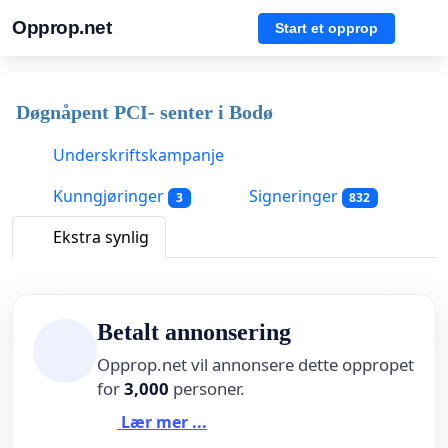
Opprop.net
Start et opprop
Døgnåpent PCI- senter i Bodø
Underskriftskampanje
Kunngjøringer
Signeringer
3
832
Ekstra synlig
Betalt annonsering
Opprop.net vil annonsere dette oppropet
for
3,000
personer.
Lær mer ...