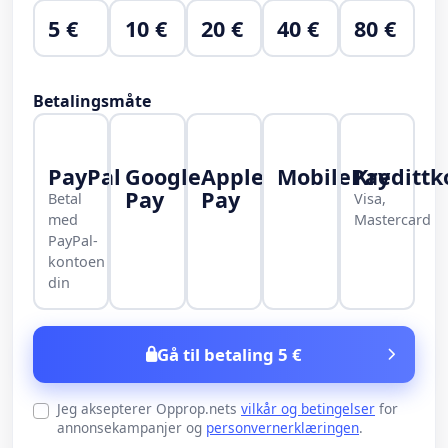
5 €
10 €
20 €
40 €
80 €
Betalingsmåte
PayPal
Google
Apple
MobilePay
Kredittk
Pay
Pay
Betal
Visa,
med
Mastercard
PayPal-
kontoen
din
Gå til betaling 5 €
Jeg aksepterer Opprop.nets
vilkår og betingelser
for
annonsekampanjer og
personvernerklæringen
.