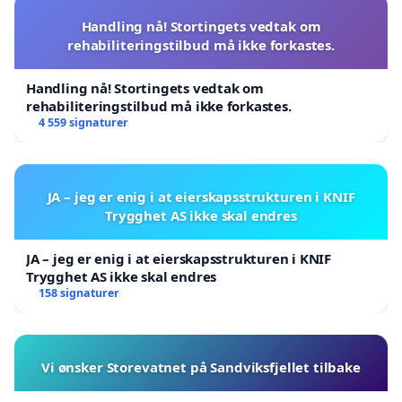
Handling nå! Stortingets vedtak om
rehabiliteringstilbud må ikke forkastes.
Handling nå! Stortingets vedtak om
rehabiliteringstilbud må ikke forkastes.
4 559 signaturer
JA – jeg er enig i at eierskapsstrukturen i KNIF
Trygghet AS ikke skal endres
JA – jeg er enig i at eierskapsstrukturen i KNIF
Trygghet AS ikke skal endres
158 signaturer
Vi ønsker Storevatnet på Sandviksfjellet tilbake