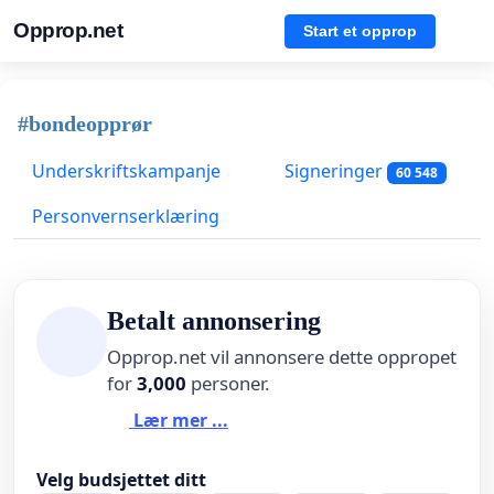
Opprop.net
Start et opprop
#bondeopprør
Underskriftskampanje
Signeringer
60 548
Personvernserklæring
Betalt annonsering
Opprop.net vil annonsere dette oppropet
for
3,000
personer.
Lær mer ...
Velg budsjettet ditt