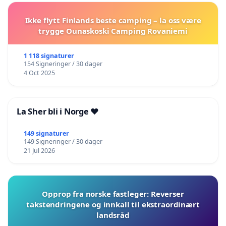
Ikke flytt Finlands beste camping – la oss være
trygge Ounaskoski Camping Rovaniemi
1 118 signaturer
154 Signeringer / 30 dager
4 Oct 2025
La Sher bli i Norge ❤️
149 signaturer
149 Signeringer / 30 dager
21 Jul 2026
Opprop fra norske fastleger: Reverser
takstendringene og innkall til ekstraordinært
landsråd