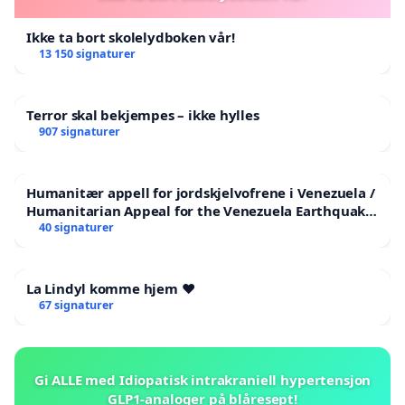
Ikke ta bort skolelydboken vår!
13 150 signaturer
Terror skal bekjempes – ikke hylles
907 signaturer
Humanitær appell for jordskjelvofrene i Venezuela /
Humanitarian Appeal for the Venezuela Earthquake
Victims
40 signaturer
La Lindyl komme hjem ❤️
67 signaturer
Gi ALLE med Idiopatisk intrakraniell hypertensjon
GLP1-analoger på blåresept!