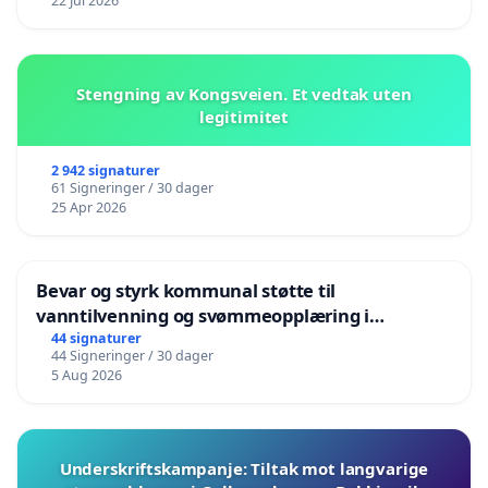
22 Jul 2026
Stengning av Kongsveien. Et vedtak uten
legitimitet
2 942 signaturer
61 Signeringer / 30 dager
25 Apr 2026
Bevar og styrk kommunal støtte til
vanntilvenning og svømmeopplæring i
barnehagene i Haugesund
44 signaturer
44 Signeringer / 30 dager
5 Aug 2026
Underskriftskampanje: Tiltak mot langvarige