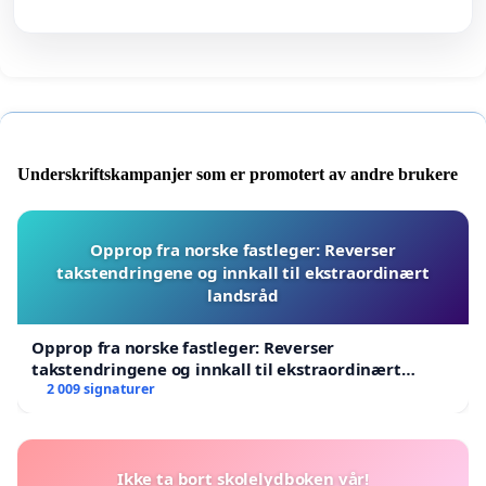
Underskriftskampanjer som er promotert av andre brukere
Opprop fra norske fastleger: Reverser
takstendringene og innkall til ekstraordinært
landsråd
Opprop fra norske fastleger: Reverser
takstendringene og innkall til ekstraordinært
landsråd
2 009 signaturer
Ikke ta bort skolelydboken vår!