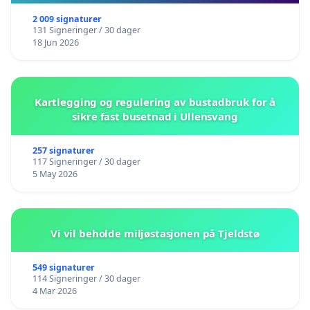
2 009 signaturer
131 Signeringer / 30 dager
18 Jun 2026
Kartlegging og regulering av bustadbruk for å
sikre fast busetnad i Ullensvang
257 signaturer
117 Signeringer / 30 dager
5 May 2026
Vi vil beholde miljøstasjonen på Tjeldstø
549 signaturer
114 Signeringer / 30 dager
4 Mar 2026