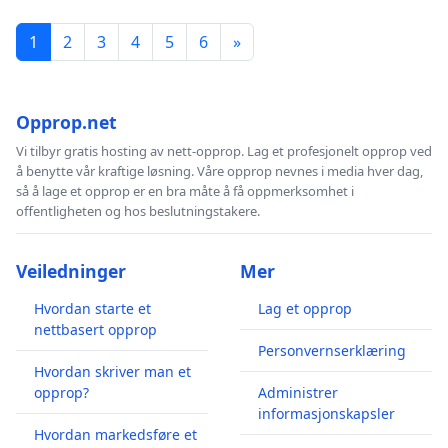
1
2
3
4
5
6
»
Opprop.net
Vi tilbyr gratis hosting av nett-opprop. Lag et profesjonelt opprop ved
å benytte vår kraftige løsning. Våre opprop nevnes i media hver dag,
så å lage et opprop er en bra måte å få oppmerksomhet i
offentligheten og hos beslutningstakere.
Veiledninger
Mer
Hvordan starte et
Lag et opprop
nettbasert opprop
Personvernserklæring
Hvordan skriver man et
opprop?
Administrer
informasjonskapsler
Hvordan markedsføre et