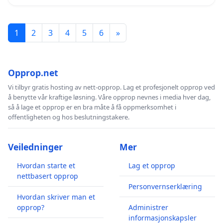
1
2
3
4
5
6
»
Opprop.net
Vi tilbyr gratis hosting av nett-opprop. Lag et profesjonelt opprop ved
å benytte vår kraftige løsning. Våre opprop nevnes i media hver dag,
så å lage et opprop er en bra måte å få oppmerksomhet i
offentligheten og hos beslutningstakere.
Veiledninger
Mer
Hvordan starte et
Lag et opprop
nettbasert opprop
Personvernserklæring
Hvordan skriver man et
opprop?
Administrer
informasjonskapsler