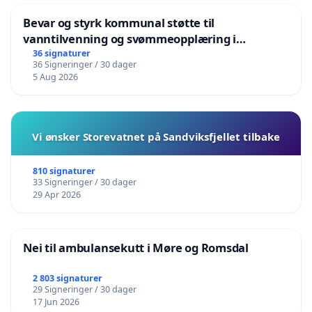
Bevar og styrk kommunal støtte til
vanntilvenning og svømmeopplæring i
barnehagene i Haugesund
36 signaturer
36 Signeringer / 30 dager
5 Aug 2026
Vi ønsker Storevatnet på Sandviksfjellet tilbake
810 signaturer
33 Signeringer / 30 dager
29 Apr 2026
Nei til ambulansekutt i Møre og Romsdal
2 803 signaturer
29 Signeringer / 30 dager
17 Jun 2026