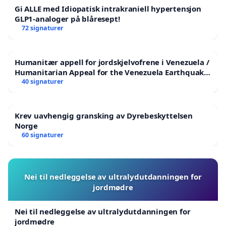
Gi ALLE med Idiopatisk intrakraniell hypertensjon
GLP1-analoger på blåresept!
72 signaturer
Humanitær appell for jordskjelvofrene i Venezuela /
Humanitarian Appeal for the Venezuela Earthquake
Victims
40 signaturer
Krev uavhengig gransking av Dyrebeskyttelsen
Norge
60 signaturer
Nei til nedleggelse av ultralydutdanningen for
jordmødre
Nei til nedleggelse av ultralydutdanningen for
jordmødre