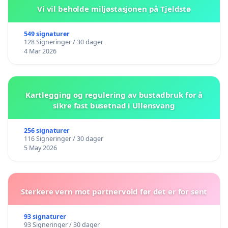
Vi vil beholde miljøstasjonen på Tjeldstø
549 signaturer
128 Signeringer / 30 dager
4 Mar 2026
Kartlegging og regulering av bustadbruk for å
sikre fast busetnad i Ullensvang
256 signaturer
116 Signeringer / 30 dager
5 May 2026
Sterkere vern mot partnervold før det er for sent
93 signaturer
93 Signeringer / 30 dager