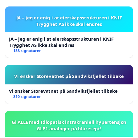
JA – jeg er enig i at eierskapsstrukturen i KNIF
Trygghet AS ikke skal endres
JA – jeg er enig i at eierskapsstrukturen i KNIF
Trygghet AS ikke skal endres
158 signaturer
Vi ønsker Storevatnet på Sandviksfjellet tilbake
Vi ønsker Storevatnet på Sandviksfjellet tilbake
810 signaturer
Gi ALLE med Idiopatisk intrakraniell hypertensjon
GLP1-analoger på blåresept!