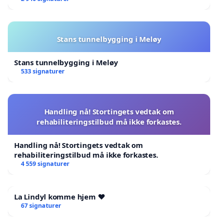
Stans tunnelbygging i Meløy
Stans tunnelbygging i Meløy
533 signaturer
Handling nå! Stortingets vedtak om
rehabiliteringstilbud må ikke forkastes.
Handling nå! Stortingets vedtak om
rehabiliteringstilbud må ikke forkastes.
4 559 signaturer
La Lindyl komme hjem ❤️
67 signaturer