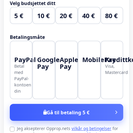
Velg budsjettet ditt
5 €
10 €
20 €
40 €
80 €
Betalingsmåte
PayPal
Google
Apple
MobilePay
Kredittk
Pay
Pay
Betal
Visa,
med
Mastercard
PayPal-
kontoen
din
Gå til betaling 5 €
Jeg aksepterer Opprop.nets
vilkår og betingelser
for