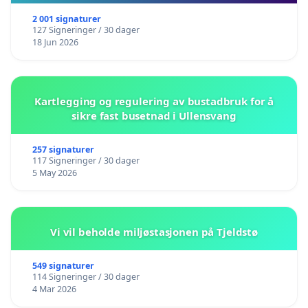
2 001 signaturer
127 Signeringer / 30 dager
18 Jun 2026
Kartlegging og regulering av bustadbruk for å
sikre fast busetnad i Ullensvang
257 signaturer
117 Signeringer / 30 dager
5 May 2026
Vi vil beholde miljøstasjonen på Tjeldstø
549 signaturer
114 Signeringer / 30 dager
4 Mar 2026