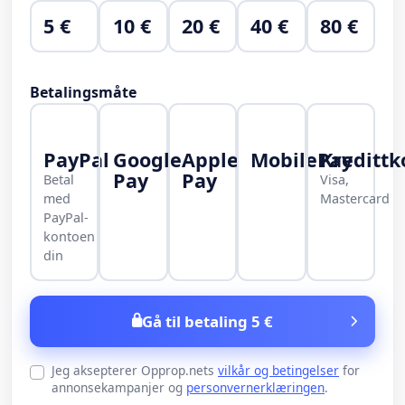
5 €
10 €
20 €
40 €
80 €
Betalingsmåte
PayPal
Google
Apple
MobilePay
Kredittk
Pay
Pay
Betal
Visa,
med
Mastercard
PayPal-
kontoen
din
Gå til betaling 5 €
Jeg aksepterer Opprop.nets
vilkår og betingelser
for
annonsekampanjer og
personvernerklæringen
.