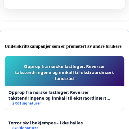
Underskriftskampanjer som er promotert av andre brukere
Opprop fra norske fastleger: Reverser
takstendringene og innkall til ekstraordinært
landsråd
Opprop fra norske fastleger: Reverser
takstendringene og innkall til ekstraordinært
landsråd
2 001 signaturer
Terror skal bekjempes – ikke hylles
876 signaturer