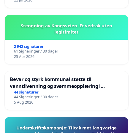
22 Jul 2026
Stengning av Kongsveien. Et vedtak uten
legitimitet
2 942 signaturer
61 Signeringer / 30 dager
25 Apr 2026
Bevar og styrk kommunal støtte til
vanntilvenning og svømmeopplæring i
barnehagene i Haugesund
44 signaturer
44 Signeringer / 30 dager
5 Aug 2026
Underskriftskampanje: Tiltak mot langvarige