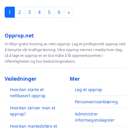
1
2
3
4
5
6
»
Opprop.net
Vi tilbyr gratis hosting av nett-opprop. Lag et profesjonelt opprop ved
å benytte vår kraftige løsning. Våre opprop nevnes i media hver dag,
så å lage et opprop er en bra måte å få oppmerksomhet i
offentligheten og hos beslutningstakere.
Veiledninger
Mer
Hvordan starte et
Lag et opprop
nettbasert opprop
Personvernserklæring
Hvordan skriver man et
opprop?
Administrer
informasjonskapsler
Hvordan markedsføre et