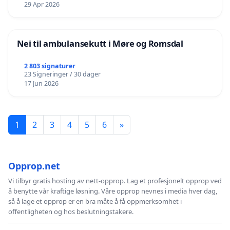
29 Apr 2026
Nei til ambulansekutt i Møre og Romsdal
2 803 signaturer
23 Signeringer / 30 dager
17 Jun 2026
1
2
3
4
5
6
»
Opprop.net
Vi tilbyr gratis hosting av nett-opprop. Lag et profesjonelt opprop ved
å benytte vår kraftige løsning. Våre opprop nevnes i media hver dag,
så å lage et opprop er en bra måte å få oppmerksomhet i
offentligheten og hos beslutningstakere.