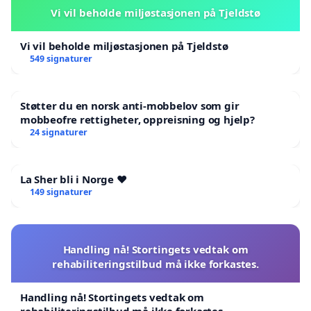
Vi vil beholde miljøstasjonen på Tjeldstø
Vi vil beholde miljøstasjonen på Tjeldstø
549 signaturer
Støtter du en norsk anti-mobbelov som gir
mobbeofre rettigheter, oppreisning og hjelp?
24 signaturer
La Sher bli i Norge ❤️
149 signaturer
Handling nå! Stortingets vedtak om
rehabiliteringstilbud må ikke forkastes.
Handling nå! Stortingets vedtak om