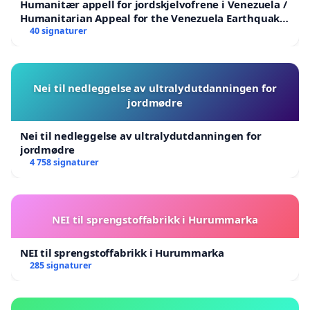
Humanitær appell for jordskjelvofrene i Venezuela /
Humanitarian Appeal for the Venezuela Earthquake
Victims
40 signaturer
Nei til nedleggelse av ultralydutdanningen for
jordmødre
Nei til nedleggelse av ultralydutdanningen for
jordmødre
4 758 signaturer
NEI til sprengstoffabrikk i Hurummarka
NEI til sprengstoffabrikk i Hurummarka
285 signaturer