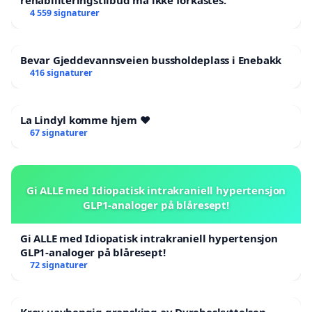
rehabiliteringstilbud må ikke forkastes.
4 559 signaturer
Bevar Gjeddevannsveien bussholdeplass i Enebakk
416 signaturer
La Lindyl komme hjem ❤️
67 signaturer
Gi ALLE med Idiopatisk intrakraniell hypertensjon
GLP1-analoger på blåresept!
Gi ALLE med Idiopatisk intrakraniell hypertensjon
GLP1-analoger på blåresept!
72 signaturer