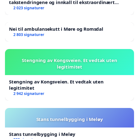
takstendringene og innkall til ekstraordinært
landsråd
2 023 signaturer
Nei til ambulansekutt i Møre og Romsdal
2 803 signaturer
Stengning av Kongsveien. Et vedtak uten
legitimitet
Stengning av Kongsveien. Et vedtak uten
legitimitet
2 942 signaturer
Stans tunnelbygging i Meløy
Stans tunnelbygging i Meløy