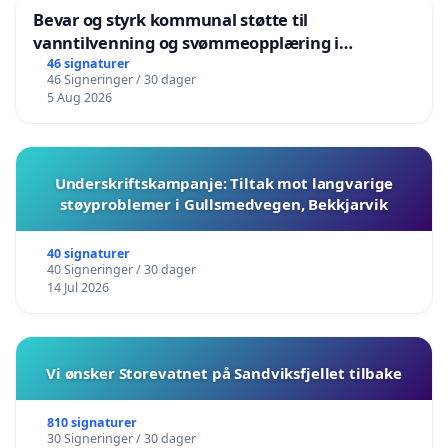
Bevar og styrk kommunal støtte til
vanntilvenning og svømmeopplæring i
barnehagene i Haugesund
46 signaturer
46 Signeringer / 30 dager
5 Aug 2026
Underskriftskampanje: Tiltak mot langvarige
støyproblemer i Gullsmedvegen, Bekkjarvik
40 signaturer
40 Signeringer / 30 dager
14 Jul 2026
Vi ønsker Storevatnet på Sandviksfjellet tilbake
810 signaturer
30 Signeringer / 30 dager