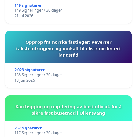
149 signaturer
149 Signeringer / 30 dager
21 Jul 2026
Opprop fra norske fastleger: Reverser
takstendringene og innkall til ekstraordinært
landsråd
2 023 signaturer
138 Signeringer / 30 dager
18 Jun 2026
Kartlegging og regulering av bustadbruk for å
sikre fast busetnad i Ullensvang
257 signaturer
117 Signeringer / 30 dager