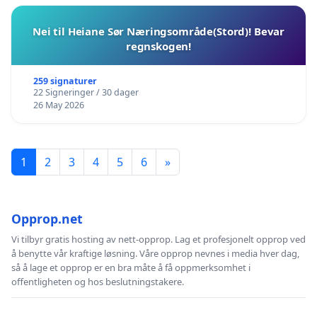
Nei til Heiane Sør Næringsområde(Stord)! Bevar
regnskogen!
259 signaturer
22 Signeringer / 30 dager
26 May 2026
1
2
3
4
5
6
»
Opprop.net
Vi tilbyr gratis hosting av nett-opprop. Lag et profesjonelt opprop ved
å benytte vår kraftige løsning. Våre opprop nevnes i media hver dag,
så å lage et opprop er en bra måte å få oppmerksomhet i
offentligheten og hos beslutningstakere.