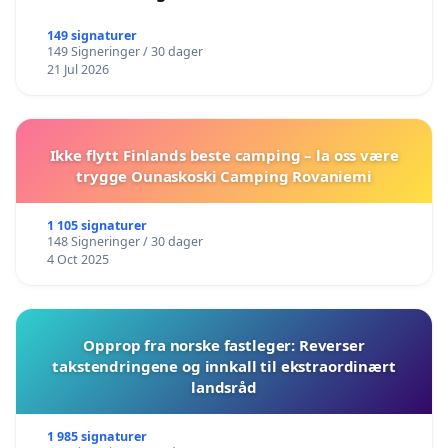
149 signaturer
149 Signeringer / 30 dager
21 Jul 2026
Ikke flytt Finlands beste camping – la oss være
trygge Ounaskoski Camping Rovaniemi
1 105 signaturer
148 Signeringer / 30 dager
4 Oct 2025
Opprop fra norske fastleger: Reverser
takstendringene og innkall til ekstraordinært
landsråd
1 985 signaturer