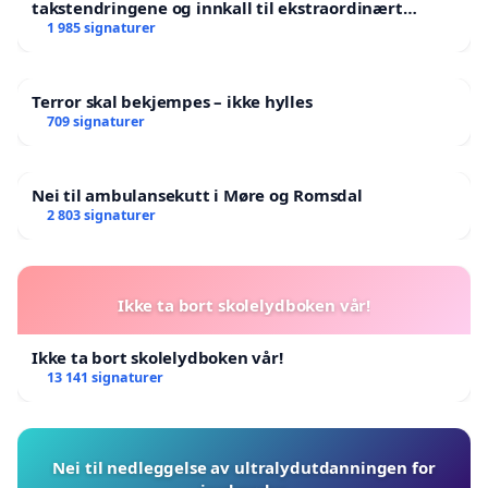
takstendringene og innkall til ekstraordinært
landsråd
1 985 signaturer
Terror skal bekjempes – ikke hylles
709 signaturer
Nei til ambulansekutt i Møre og Romsdal
2 803 signaturer
Ikke ta bort skolelydboken vår!
Ikke ta bort skolelydboken vår!
13 141 signaturer
Nei til nedleggelse av ultralydutdanningen for