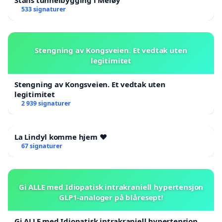
Stans tunnelbygging i Meløy
533 signaturer
Stengning av Kongsveien. Et vedtak uten
legitimitet
Stengning av Kongsveien. Et vedtak uten
legitimitet
2 939 signaturer
La Lindyl komme hjem ❤️
67 signaturer
Gi ALLE med Idiopatisk intrakraniell hypertensjon
GLP1-analoger på blåresept!
Gi ALLE med Idiopatisk intrakraniell hypertensjon