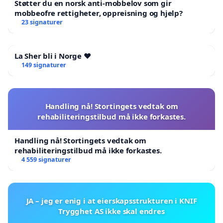
Støtter du en norsk anti-mobbelov som gir
mobbeofre rettigheter, oppreisning og hjelp?
23 signaturer
La Sher bli i Norge ❤️
149 signaturer
Handling nå! Stortingets vedtak om
rehabiliteringstilbud må ikke forkastes.
Handling nå! Stortingets vedtak om
rehabiliteringstilbud må ikke forkastes.
4 559 signaturer
JA – jeg er enig i at eierskapsstrukturen i KNIF
Trygghet AS ikke skal endres