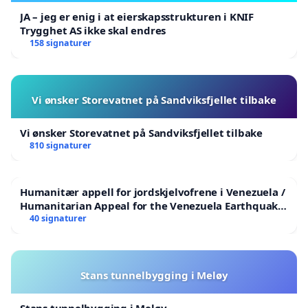
JA – jeg er enig i at eierskapsstrukturen i KNIF
Trygghet AS ikke skal endres
158 signaturer
Vi ønsker Storevatnet på Sandviksfjellet tilbake
Vi ønsker Storevatnet på Sandviksfjellet tilbake
810 signaturer
Humanitær appell for jordskjelvofrene i Venezuela /
Humanitarian Appeal for the Venezuela Earthquake
Victims
40 signaturer
Stans tunnelbygging i Meløy