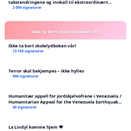
takstendringene og innkall til ekstraordinært
landsråd
2 009 signaturer
Ikke ta bort skolelydboken vår!
Ikke ta bort skolelydboken vår!
13 150 signaturer
Terror skal bekjempes – ikke hylles
906 signaturer
Humanitær appell for jordskjelvofrene i Venezuela /
Humanitarian Appeal for the Venezuela Earthquake
Victims
40 signaturer
La Lindyl komme hjem ❤️