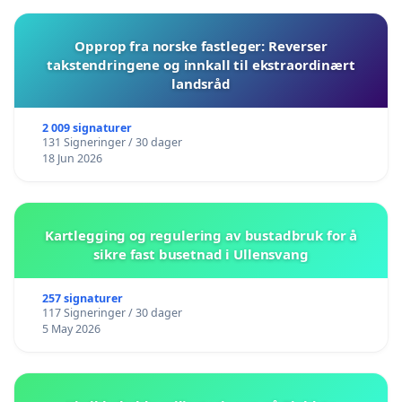
Opprop fra norske fastleger: Reverser
takstendringene og innkall til ekstraordinært
landsråd
2 009 signaturer
131 Signeringer / 30 dager
18 Jun 2026
Kartlegging og regulering av bustadbruk for å
sikre fast busetnad i Ullensvang
257 signaturer
117 Signeringer / 30 dager
5 May 2026