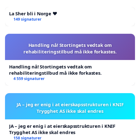
La Sher bli i Norge ❤️
149 signaturer
Handling nå! Stortingets vedtak om
rehabiliteringstilbud må ikke forkastes.
Handling nå! Stortingets vedtak om
rehabiliteringstilbud må ikke forkastes.
4 559 signaturer
JA – jeg er enig i at eierskapsstrukturen i KNIF
Trygghet AS ikke skal endres
JA – jeg er enig i at eierskapsstrukturen i KNIF
Trygghet AS ikke skal endres
158 signaturer