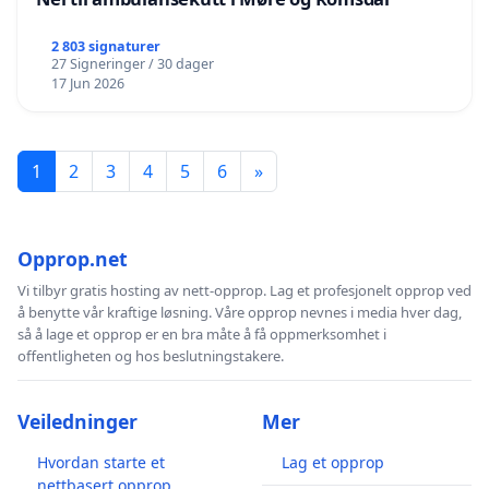
2 803 signaturer
27 Signeringer / 30 dager
17 Jun 2026
1
2
3
4
5
6
»
Opprop.net
Vi tilbyr gratis hosting av nett-opprop. Lag et profesjonelt opprop ved
å benytte vår kraftige løsning. Våre opprop nevnes i media hver dag,
så å lage et opprop er en bra måte å få oppmerksomhet i
offentligheten og hos beslutningstakere.
Veiledninger
Mer
Hvordan starte et
Lag et opprop
nettbasert opprop