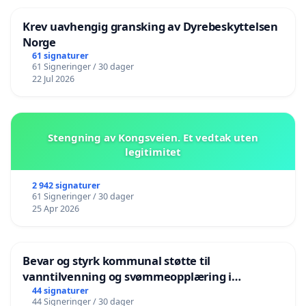
Krev uavhengig gransking av Dyrebeskyttelsen
Norge
61 signaturer
61 Signeringer / 30 dager
22 Jul 2026
Stengning av Kongsveien. Et vedtak uten
legitimitet
2 942 signaturer
61 Signeringer / 30 dager
25 Apr 2026
Bevar og styrk kommunal støtte til
vanntilvenning og svømmeopplæring i
barnehagene i Haugesund
44 signaturer
44 Signeringer / 30 dager