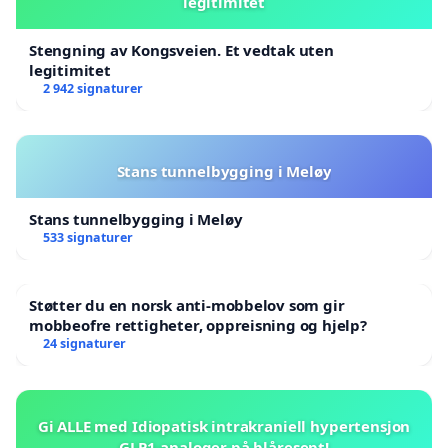
legitimitet
Stengning av Kongsveien. Et vedtak uten
legitimitet
2 942 signaturer
Stans tunnelbygging i Meløy
Stans tunnelbygging i Meløy
533 signaturer
Støtter du en norsk anti-mobbelov som gir
mobbeofre rettigheter, oppreisning og hjelp?
24 signaturer
Gi ALLE med Idiopatisk intrakraniell hypertensjon
GLP1-analoger på blåresept!