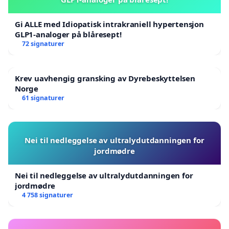
Gi ALLE med Idiopatisk intrakraniell hypertensjon
GLP1-analoger på blåresept!
72 signaturer
Krev uavhengig gransking av Dyrebeskyttelsen
Norge
61 signaturer
Nei til nedleggelse av ultralydutdanningen for
jordmødre
Nei til nedleggelse av ultralydutdanningen for
jordmødre
4 758 signaturer