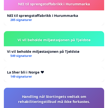
NEI til sprengstoffabrikk i Hurummarka
NEI til sprengstoffabrikk i Hurummarka
285 signaturer
Vi vil beholde miljøstasjonen på Tjeldstø
Vi vil beholde miljøstasjonen på Tjeldstø
549 signaturer
La Sher bli i Norge ❤️
149 signaturer
Handling nå! Stortingets vedtak om
rehabiliteringstilbud må ikke forkastes.