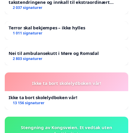
takstendringene og innkall til ekstraordinært
landsråd
2 037 signaturer
Terror skal bekjempes – ikke hylles
1 011 signaturer
Nei til ambulansekutt i Møre og Romsdal
2 803 signaturer
Ikke ta bort skolelydboken vår!
Ikke ta bort skolelydboken vår!
13 156 signaturer
Stengning av Kongsveien. Et vedtak uten