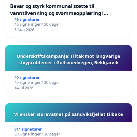
Bevar og styrk kommunal støtte til
vanntilvenning og svømmeopplæring i
barnehagene i Haugesund
46 signaturer
46 Signeringer / 30 dager
5 Aug 2026
Underskriftskampanje: Tiltak mot langvarige
støyproblemer i Gullsmedvegen, Bekkjarvik
40 signaturer
40 Signeringer / 30 dager
14 Jul 2026
Vi ønsker Storevatnet på Sandviksfjellet tilbake
811 signaturer
30 Signeringer / 30 dager