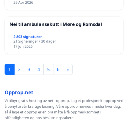
29 Apr 2026
Nei til ambulansekutt i Møre og Romsdal
2 803 signaturer
21 Signeringer / 30 dager
17 Jun 2026
1
2
3
4
5
6
»
Opprop.net
Vi tilbyr gratis hosting av nett-opprop. Lag et profesjonelt opprop ved
å benytte vår kraftige løsning. Våre opprop nevnes i media hver dag,
så å lage et opprop er en bra måte å få oppmerksomhet i
offentligheten og hos beslutningstakere.