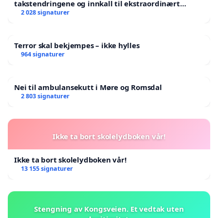
takstendringene og innkall til ekstraordinært
landsråd
2 028 signaturer
Terror skal bekjempes – ikke hylles
964 signaturer
Nei til ambulansekutt i Møre og Romsdal
2 803 signaturer
Ikke ta bort skolelydboken vår!
Ikke ta bort skolelydboken vår!
13 155 signaturer
Stengning av Kongsveien. Et vedtak uten