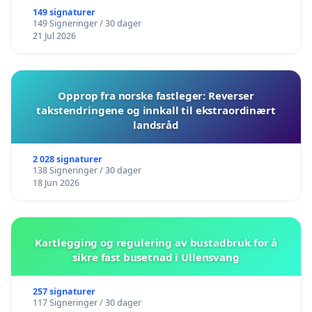
149 signaturer
149 Signeringer / 30 dager
21 Jul 2026
Opprop fra norske fastleger: Reverser
takstendringene og innkall til ekstraordinært
landsråd
2 028 signaturer
138 Signeringer / 30 dager
18 Jun 2026
Kartlegging og regulering av bustadbruk for å
sikre fast busetnad i Ullensvang
257 signaturer
117 Signeringer / 30 dager