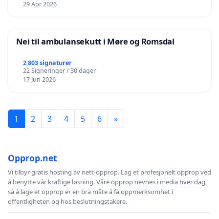
29 Apr 2026
Nei til ambulansekutt i Møre og Romsdal
2 803 signaturer
22 Signeringer / 30 dager
17 Jun 2026
1
2
3
4
5
6
»
Opprop.net
Vi tilbyr gratis hosting av nett-opprop. Lag et profesjonelt opprop ved
å benytte vår kraftige løsning. Våre opprop nevnes i media hver dag,
så å lage et opprop er en bra måte å få oppmerksomhet i
offentligheten og hos beslutningstakere.