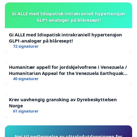
Gi ALLE med Idiopatisk intrakraniell hypertensjon
GLP1-analoger på blåresept!
Gi ALLE med Idiopatisk intrakraniell hypertensjon
GLP1-analoger på blåresept!
72 signaturer
Humanitær appell for jordskjelvofrene i Venezuela /
Humanitarian Appeal for the Venezuela Earthquake
Victims
40 signaturer
Krev uavhengig gransking av Dyrebeskyttelsen
Norge
61 signaturer
Nei til nedleggelse av ultralydutdanningen for