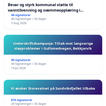
Bevar og styrk kommunal støtte til
vanntilvenning og svømmeopplæring i
barnehagene i Haugesund
46 signaturer
46 Signeringer / 30 dager
5 Aug 2026
Underskriftskampanje: Tiltak mot langvarige
støyproblemer i Gullsmedvegen, Bekkjarvik
40 signaturer
40 Signeringer / 30 dager
14 Jul 2026
Vi ønsker Storevatnet på Sandviksfjellet tilbake
810 signaturer
29 Signeringer / 30 dager