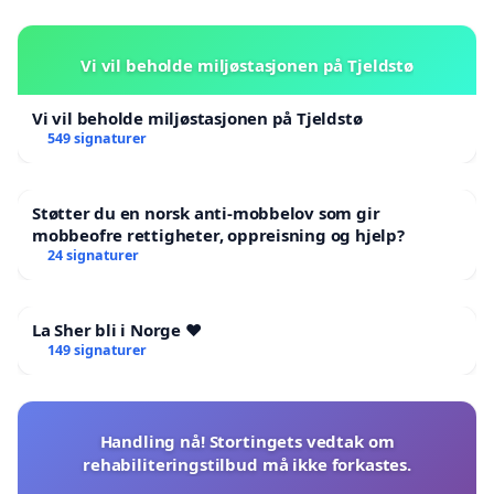
Vi vil beholde miljøstasjonen på Tjeldstø
Vi vil beholde miljøstasjonen på Tjeldstø
549 signaturer
Støtter du en norsk anti-mobbelov som gir
mobbeofre rettigheter, oppreisning og hjelp?
24 signaturer
La Sher bli i Norge ❤️
149 signaturer
Handling nå! Stortingets vedtak om
rehabiliteringstilbud må ikke forkastes.