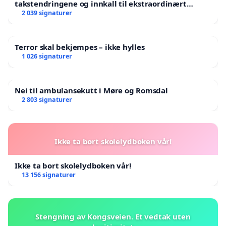
takstendringene og innkall til ekstraordinært
landsråd
2 039 signaturer
Terror skal bekjempes – ikke hylles
1 026 signaturer
Nei til ambulansekutt i Møre og Romsdal
2 803 signaturer
Ikke ta bort skolelydboken vår!
Ikke ta bort skolelydboken vår!
13 156 signaturer
Stengning av Kongsveien. Et vedtak uten