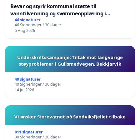
Bevar og styrk kommunal støtte til
vanntilvenning og svømmeopplæring i
barnehagene i Haugesund
46 signaturer
46 Signeringer / 30 dager
5 Aug 2026
Underskriftskampanje: Tiltak mot langvarige
støyproblemer i Gullsmedvegen, Bekkjarvik
40 signaturer
40 Signeringer / 30 dager
14 Jul 2026
Vi ønsker Storevatnet på Sandviksfjellet tilbake
811 signaturer
30 Signeringer / 30 dager