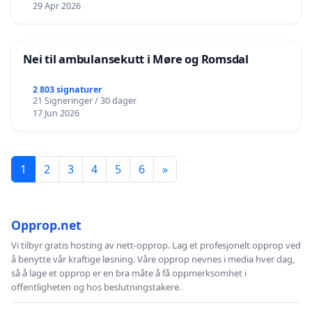
29 Apr 2026
Nei til ambulansekutt i Møre og Romsdal
2 803 signaturer
21 Signeringer / 30 dager
17 Jun 2026
1
2
3
4
5
6
»
Opprop.net
Vi tilbyr gratis hosting av nett-opprop. Lag et profesjonelt opprop ved
å benytte vår kraftige løsning. Våre opprop nevnes i media hver dag,
så å lage et opprop er en bra måte å få oppmerksomhet i
offentligheten og hos beslutningstakere.