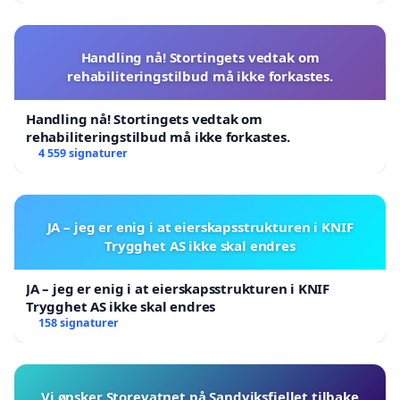
Handling nå! Stortingets vedtak om
rehabiliteringstilbud må ikke forkastes.
Handling nå! Stortingets vedtak om
rehabiliteringstilbud må ikke forkastes.
4 559 signaturer
JA – jeg er enig i at eierskapsstrukturen i KNIF
Trygghet AS ikke skal endres
JA – jeg er enig i at eierskapsstrukturen i KNIF
Trygghet AS ikke skal endres
158 signaturer
Vi ønsker Storevatnet på Sandviksfjellet tilbake