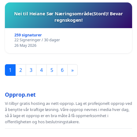
Nei til Heiane Sør Næringsområde(Stord)! Bevar
regnskogen!
259 signaturer
22 Signeringer / 30 dager
26 May 2026
1
2
3
4
5
6
»
Opprop.net
Vi tilbyr gratis hosting av nett-opprop. Lag et profesjonelt opprop ved
å benytte vår kraftige løsning. Våre opprop nevnes i media hver dag,
så å lage et opprop er en bra måte å få oppmerksomhet i
offentligheten og hos beslutningstakere.