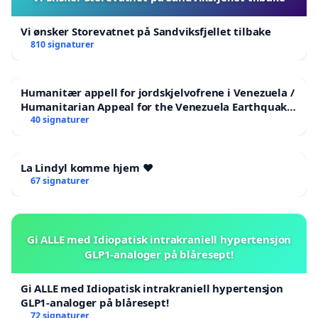
Vi ønsker Storevatnet på Sandviksfjellet tilbake
810 signaturer
Humanitær appell for jordskjelvofrene i Venezuela /
Humanitarian Appeal for the Venezuela Earthquake
Victims
40 signaturer
La Lindyl komme hjem ❤️
67 signaturer
Gi ALLE med Idiopatisk intrakraniell hypertensjon
GLP1-analoger på blåresept!
Gi ALLE med Idiopatisk intrakraniell hypertensjon
GLP1-analoger på blåresept!
72 signaturer