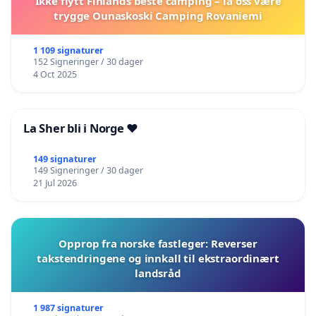
Ikke flytt Finlands beste camping – la oss være
trygge Ounaskoski Camping Rovaniemi
1 109 signaturer
152 Signeringer / 30 dager
4 Oct 2025
La Sher bli i Norge ❤️
149 signaturer
149 Signeringer / 30 dager
21 Jul 2026
Opprop fra norske fastleger: Reverser
takstendringene og innkall til ekstraordinært
landsråd
1 987 signaturer