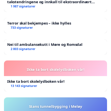
takstendringene og innkall til ekstraordinært
landsråd
1 987 signaturer
Terror skal bekjempes – ikke hylles
733 signaturer
Nei til ambulansekutt i Møre og Romsdal
2 803 signaturer
Ikke ta bort skolelydboken vår!
Ikke ta bort skolelydboken vår!
13 143 signaturer
Stans tunnelbygging i Meløy