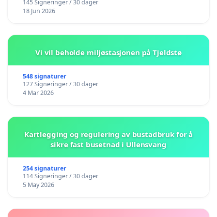
145 Signeringer / 30 dager
18 Jun 2026
Vi vil beholde miljøstasjonen på Tjeldstø
548 signaturer
127 Signeringer / 30 dager
4 Mar 2026
Kartlegging og regulering av bustadbruk for å
sikre fast busetnad i Ullensvang
254 signaturer
114 Signeringer / 30 dager
5 May 2026