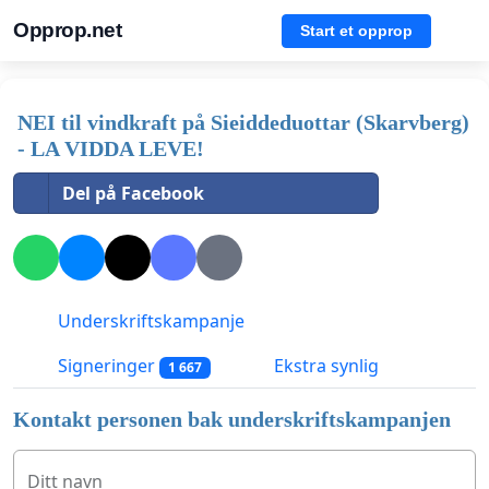
Opprop.net
Start et opprop
NEI til vindkraft på Sieiddeduottar (Skarvberg)
- LA VIDDA LEVE!
Del på Facebook
Underskriftskampanje
Signeringer
Ekstra synlig
1 667
Kontakt personen bak underskriftskampanjen
Ditt navn