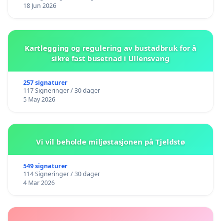
18 Jun 2026
Kartlegging og regulering av bustadbruk for å
sikre fast busetnad i Ullensvang
257 signaturer
117 Signeringer / 30 dager
5 May 2026
Vi vil beholde miljøstasjonen på Tjeldstø
549 signaturer
114 Signeringer / 30 dager
4 Mar 2026