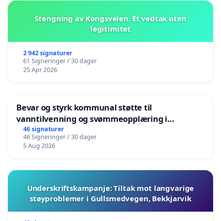
Stengning av Kongsveien. Et vedtak uten
legitimitet
2 942 signaturer
61 Signeringer / 30 dager
25 Apr 2026
Bevar og styrk kommunal støtte til
vanntilvenning og svømmeopplæring i
barnehagene i Haugesund
46 signaturer
46 Signeringer / 30 dager
5 Aug 2026
Underskriftskampanje: Tiltak mot langvarige
støyproblemer i Gullsmedvegen, Bekkjarvik