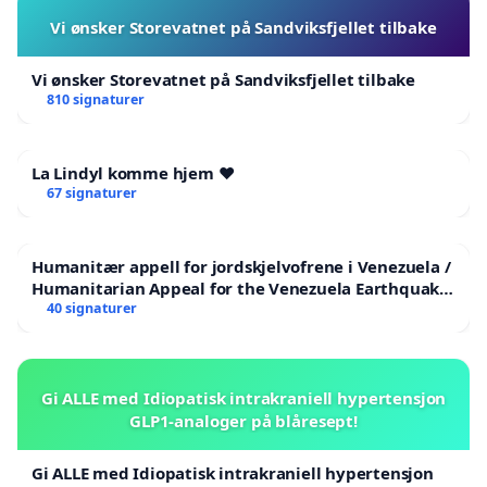
Vi ønsker Storevatnet på Sandviksfjellet tilbake
Vi ønsker Storevatnet på Sandviksfjellet tilbake
810 signaturer
La Lindyl komme hjem ❤️
67 signaturer
Humanitær appell for jordskjelvofrene i Venezuela /
Humanitarian Appeal for the Venezuela Earthquake
Victims
40 signaturer
Gi ALLE med Idiopatisk intrakraniell hypertensjon
GLP1-analoger på blåresept!
Gi ALLE med Idiopatisk intrakraniell hypertensjon