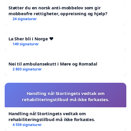
Støtter du en norsk anti-mobbelov som gir
mobbeofre rettigheter, oppreisning og hjelp?
24 signaturer
La Sher bli i Norge ❤️
149 signaturer
Nei til ambulansekutt i Møre og Romsdal
2 803 signaturer
Handling nå! Stortingets vedtak om
rehabiliteringstilbud må ikke forkastes.
Handling nå! Stortingets vedtak om
rehabiliteringstilbud må ikke forkastes.
4 559 signaturer