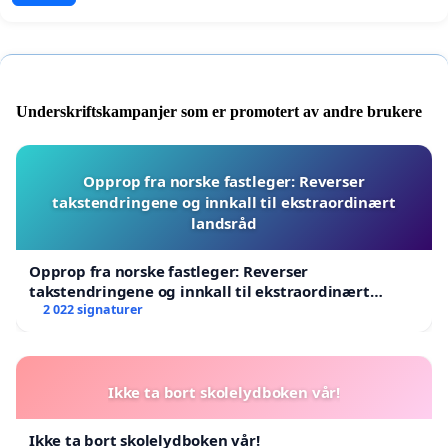
Underskriftskampanjer som er promotert av andre brukere
Opprop fra norske fastleger: Reverser
takstendringene og innkall til ekstraordinært
landsråd
Opprop fra norske fastleger: Reverser
takstendringene og innkall til ekstraordinært
landsråd
2 022 signaturer
Ikke ta bort skolelydboken vår!
Ikke ta bort skolelydboken vår!